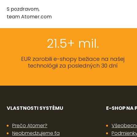
S pozdravom,
team Atomer.com
21.5+ mil.
EUR zarobili e-shopy bežiace na našej
technológii za posledných 30 dní
VLASTNOSTI SYSTÉMU
E-SHOP NA
Prečo Atomer?
Všeobecn
Neobmedzujeme ťa
Podmienky