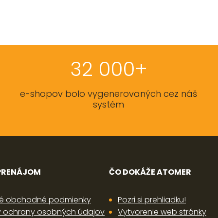
32 000+
e-shopov bolo vygenerovaných cez náš
systém
 PRENÁJOM
ČO DOKÁŽE ATOMER
é obchodné podmienky
Pozri si prehliadku!
 ochrany osobných údajov
Vytvorenie web stránky