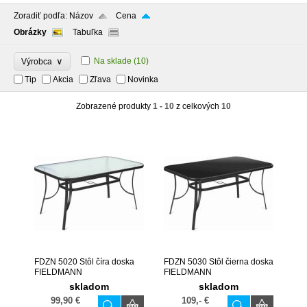
Zoradiť podľa:
Názov
Cena
Obrázky
Tabuľka
∨
Na sklade
(10)
Výrobca
Tip
Akcia
Zľava
Novinka
Zobrazené produkty
1 - 10
z celkových
10
FDZN 5020 Stôl číra doska
FDZN 5030 Stôl čierna doska
FIELDMANN
FIELDMANN
skladom
skladom
99,90 €
109,- €