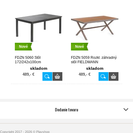
Nové
Nové
FDZN 5060 Stôl
FDZN 5059 Rozkl. záhradný
172/242x100cm
stôl FIELDMANN
FIELDMANN
skladom
skladom
489,- €
489,- €
Dodanie tovaru
Copyright 2017 - 2026 © Playshop