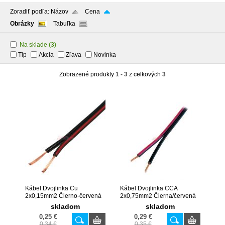
Zoradiť podľa:
Názov
Cena
Obrázky
Tabuľka
Na sklade
(3)
Tip
Akcia
Zľava
Novinka
Zobrazené produkty
1 - 3
z celkových
3
Kábel Dvojlinka Cu
Kábel Dvojlinka CCA
2x0,15mm2 Čierno-červená
2x0,75mm2 Čierna/červená
GX04
skladom
skladom
0,25 €
0,29 €
0,34 €
0,35 €