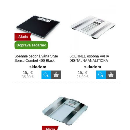
Akcia
Doprava zadarmo
Soehnle osobná váha Style
SOEHNLE osobná VAHA
Sense Comfort 400 Black
DIGITALNA ANALITICKA
63860
63356
skladom
skladom
15,- €
15,- €
35,99 €
26,90 €
Akcia