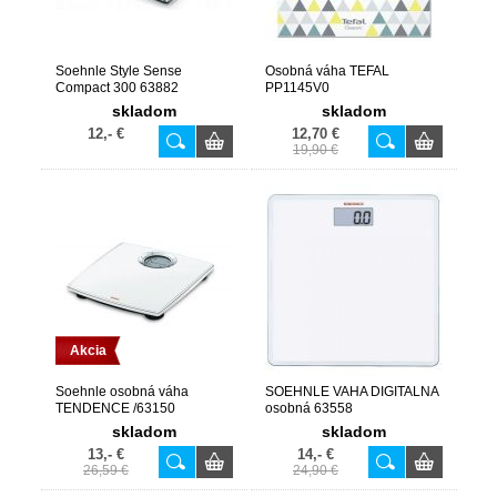
Soehnle Style Sense
Osobná váha TEFAL
Compact 300 63882
PP1145V0
skladom
skladom
12,- €
12,70 €
19,90 €
Akcia
Soehnle osobná váha
SOEHNLE VAHA DIGITALNA
TENDENCE /63150
osobná 63558
skladom
skladom
13,- €
14,- €
26,59 €
24,90 €