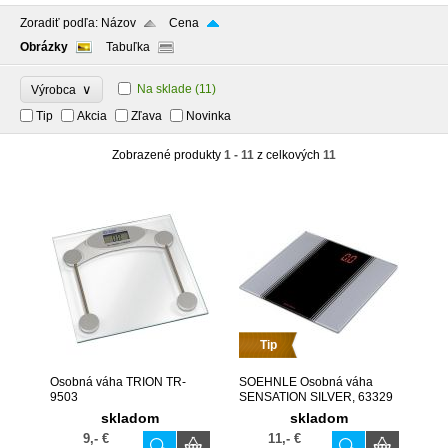
Zoradiť podľa:
Názov
Cena
Obrázky
Tabuľka
∨
Na sklade
(11)
Výrobca
Tip
Akcia
Zľava
Novinka
Zobrazené produkty
1 - 11
z celkových
11
Tip
Osobná váha TRION TR-
SOEHNLE Osobná váha
9503
SENSATION SILVER, 63329
skladom
skladom
9,- €
11,- €