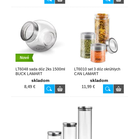
Nové
LT6048 sada dóz 2ks 1500ml
LT6010 set 3 dóz okrúhlych
BUCK LAMART
CAN LAMART
skladom
skladom
8,49 €
11,99 €