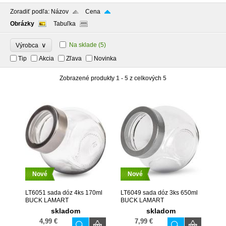
Zoradiť podľa:
Názov
Cena
Obrázky
Tabuľka
∨
Na sklade
(5)
Výrobca
Tip
Akcia
Zľava
Novinka
Zobrazené produkty
1 - 5
z celkových
5
Nové
Nové
LT6051 sada dóz 4ks 170ml
LT6049 sada dóz 3ks 650ml
BUCK LAMART
BUCK LAMART
skladom
skladom
4,99 €
7,99 €