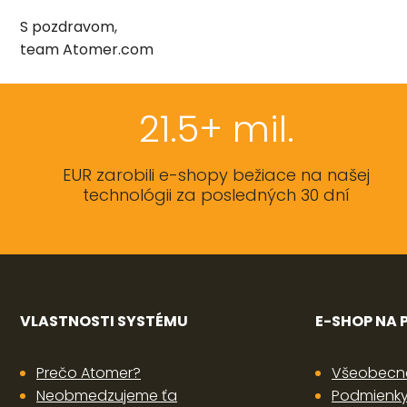
S pozdravom,
team Atomer.com
21.5+ mil.
EUR zarobili e-shopy bežiace na našej
technológii za posledných 30 dní
VLASTNOSTI SYSTÉMU
E-SHOP NA
Prečo Atomer?
Všeobecn
Neobmedzujeme ťa
Podmienky