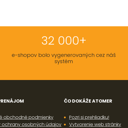
32 000+
e-shopov bolo vygenerovaných cez náš
systém
 PRENÁJOM
ČO DOKÁŽE ATOMER
é obchodné podmienky
Pozri si prehliadku!
 ochrany osobných údajov
Vytvorenie web stránky