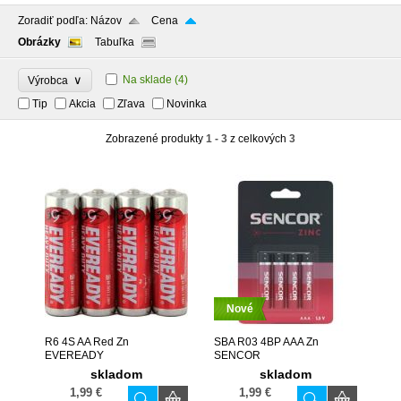
Zoradiť podľa:
Názov
Cena
Obrázky
Tabuľka
∨
Na sklade
(4)
Výrobca
Tip
Akcia
Zľava
Novinka
Zobrazené produkty
1 - 3
z celkových
3
Nové
R6 4S AA Red Zn
SBA R03 4BP AAA Zn
EVEREADY
SENCOR
skladom
skladom
1,99 €
1,99 €