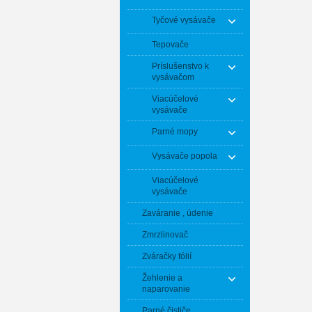
Tyčové vysávače
Tepovače
Príslušenstvo k
vysávačom
Viacúčelové
vysávače
Parné mopy
Vysávače popola
Viacúčelové
vysávače
Zaváranie , údenie
Zmrzlinovač
Zváračky fólií
Žehlenie a
naparovanie
Parné čističe