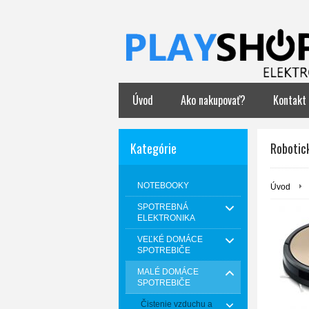
Úvod
Ako nakupovať?
Kontakt
Kategórie
Robotic
NOTEBOOKY
Úvod
SPOTREBNÁ
ELEKTRONIKA
VEĽKÉ DOMÁCE
SPOTREBIČE
MALÉ DOMÁCE
SPOTREBIČE
Čistenie vzduchu a