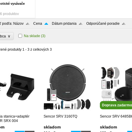
otické vysávače
6 produktov
ť podľa:
Názov
Cena
Dátum pridania
Odporúčané poradie
∨
Na sklade
(3)
obca
zené produkty
1 - 3
z celkových
3
Doprava zadarmo
ia stanica+adaptér
Sencor SRV 3160TQ
Sencor SRV 6485B
R SRX 004
om
skladom
skladom