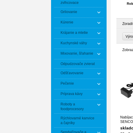
zvlhcovace
Rob
Grilovanie
Kúrenie
Zoradi
Krájanie a mletie
Výr
Kuchynské váhy
Zobra
Mixovanie, šľahanie
Odpudzovače zvierat
Odšťavovanie
Pečenie
Príprava kávy
Roboty a
foodprocesory
Nabíjac
Rýchlovarné kanvice
SENCO
a čajníky
sklad
Sendvičovače a