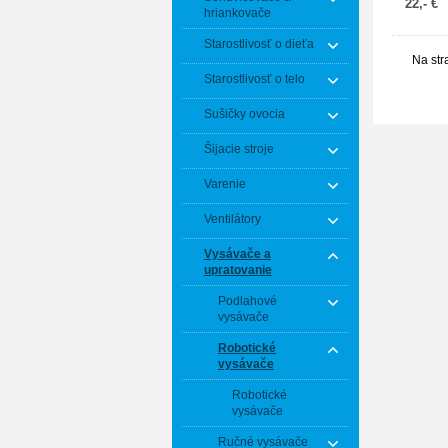
22,- €
hriankovače
Starostlivosť o dieťa
Na str
Starostlivosť o telo
Sušičky ovocia
Šijacie stroje
Varenie
Ventilátory
Vysávače a
upratovanie
Podlahové
vysávače
Robotické
vysávače
Robotické
vysávače
Ručné vysávače