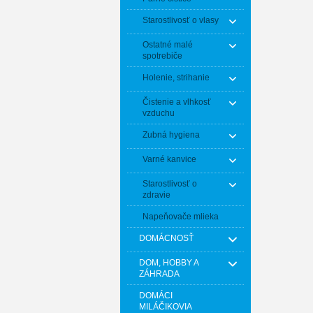
Starostlivosť o vlasy
Ostatné malé
spotrebiče
Holenie, strihanie
Čistenie a vlhkosť
vzduchu
Zubná hygiena
Varné kanvice
Starostlivosť o
zdravie
Napeňovače mlieka
DOMÁCNOSŤ
DOM, HOBBY A
ZÁHRADA
DOMÁCI
MILÁČIKOVIA