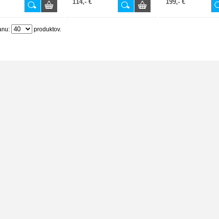
114,- €
199,- €
anu:
produktov.