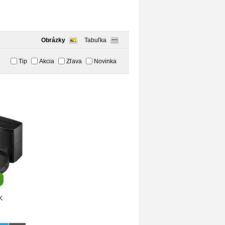
Obrázky
Tabuľka
Tip
Akcia
Zľava
Novinka
K