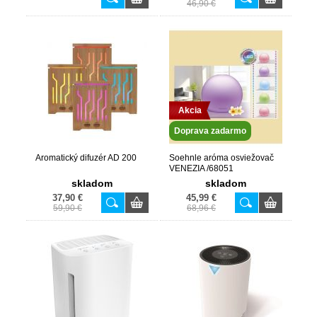
46,90 €
Akcia
Doprava zadarmo
Aromatický difuzér AD 200
Soehnle aróma osviežovač
VENEZIA /68051
skladom
skladom
37,90 €
45,99 €
59,90 €
68,96 €