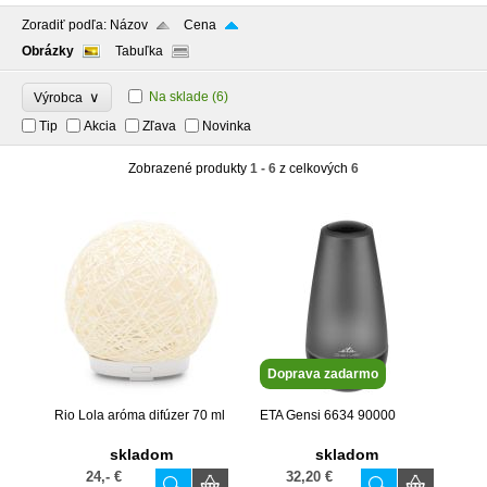
Zoradiť podľa:
Názov
Cena
Obrázky
Tabuľka
∨
Na sklade
(6)
Výrobca
Tip
Akcia
Zľava
Novinka
Zobrazené produkty
1 - 6
z celkových
6
Doprava zadarmo
Rio Lola aróma difúzer 70 ml
ETA Gensi 6634 90000
skladom
skladom
24,- €
32,20 €