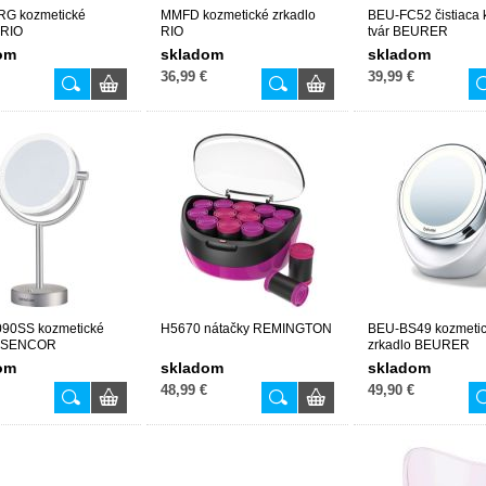
G kozmetické
MMFD kozmetické zrkadlo
BEU-FC52 čistiaca 
 RIO
RIO
tvár BEURER
om
skladom
skladom
36,99 €
39,99 €
90SS kozmetické
H5670 nátačky REMINGTON
BEU-BS49 kozmeti
o SENCOR
zrkadlo BEURER
om
skladom
skladom
48,99 €
49,90 €