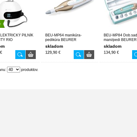
é
LEKTRICKÝ PILNÍK
BEU-MP64 manikúra-
BEU-MP84 Dob.sad
TY RIO
pedikúra BEURER
mani/pedi BEURER
om
skladom
skladom
 €
129,90 €
134,90 €
anu:
produktov.