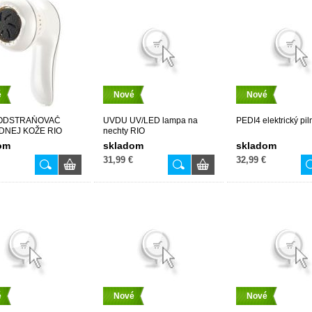
é
Nové
Nové
 ODSTRAŇOVAČ
UVDU UV/LED lampa na
PEDI4 elektrický pil
DNEJ KOŽE RIO
nechty RIO
om
skladom
skladom
31,99 €
32,99 €
é
Nové
Nové