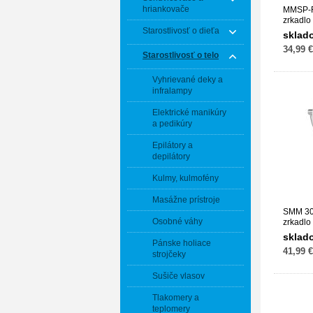
hriankovače
MMSP-R
zrkadlo
Starostlivosť o dieťa
sklad
34,99 €
Starostlivosť o telo
Vyhrievané deky a
infralampy
Elektrické manikúry
a pedikúry
Epilátory a
depilátory
Kulmy, kulmofény
Masážne prístroje
SMM 30
Osobné váhy
zrkadl
sklad
Pánske holiace
41,99 €
strojčeky
Sušiče vlasov
Tlakomery a
teplomery