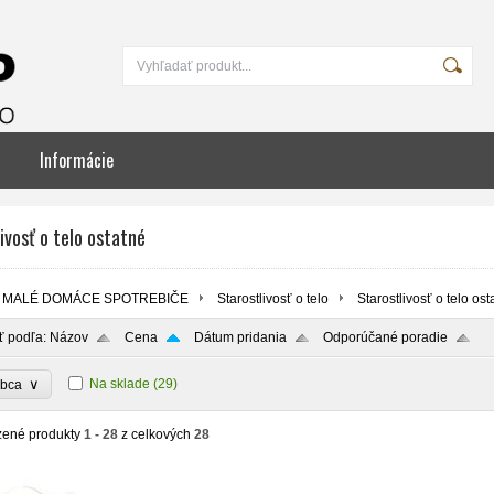
Informácie
ivosť o telo ostatné
MALÉ DOMÁCE SPOTREBIČE
Starostlivosť o telo
Starostlivosť o telo ost
ť podľa:
Názov
Cena
Dátum pridania
Odporúčané poradie
∨
Na sklade
(29)
obca
zené produkty
1 - 28
z celkových
28