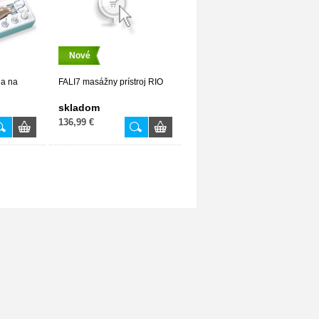
Nové
a na
FALI7 masážny prístroj RIO
skladom
136,99 €