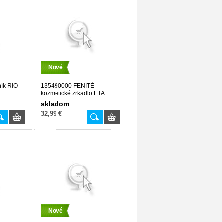
Nové
ník RIO
135490000 FENITÉ
kozmetické zrkadlo ETA
skladom
32,99 €
Nové