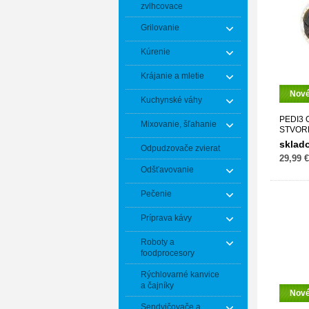
zvlhcovace
Grilovanie
Kúrenie
Krájanie a mletie
Nov
Kuchynské váhy
PEDI3
Mixovanie, šľahanie
STVOR
sklad
Odpudzovače zvierat
29,99 €
Odšťavovanie
Pečenie
Príprava kávy
Roboty a
foodprocesory
Rýchlovarné kanvice
a čajníky
Nov
Sendvičovače a