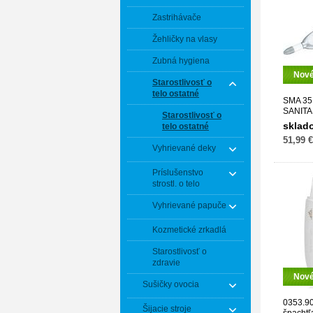
Zastrihávače
Žehličky na vlasy
Zubná hygiena
Nov
Starostlivosť o
telo ostatné
SMA 3
SANITA
Starostlivosť o
sklad
telo ostatné
51,99 €
Vyhrievané deky
Príslušenstvo
strostl. o telo
Vyhrievané papuče
Kozmetické zrkadlá
Starostlivosť o
zdravie
Nov
Sušičky ovocia
0353.9
Šijacie stroje