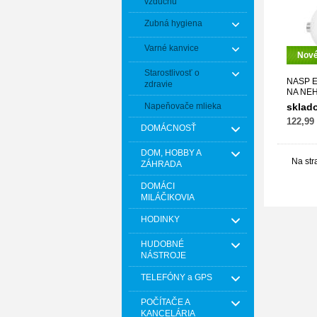
vzduchu
Zubná hygiena
Varné kanvice
Nov
Starostlivosť o
NASP E
zdravie
NA NEH
Napeňovače mlieka
sklad
122,99
DOMÁCNOSŤ
DOM, HOBBY A
Na str
ZÁHRADA
DOMÁCI
MILÁČIKOVIA
HODINKY
HUDOBNÉ
NÁSTROJE
TELEFÓNY a GPS
POČÍTAČE A
KANCELÁRIA