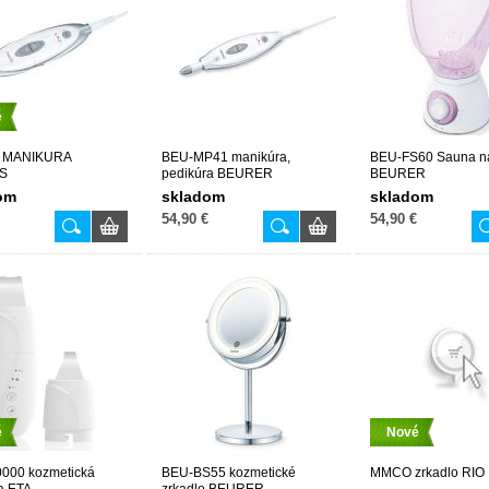
é
5 MANIKURA
BEU-MP41 manikúra,
BEU-FS60 Sauna na
S
pedikúra BEURER
BEURER
om
skladom
skladom
54,90 €
54,90 €
é
Nové
0000 kozmetická
BEU-BS55 kozmetické
MMCO zrkadlo RIO