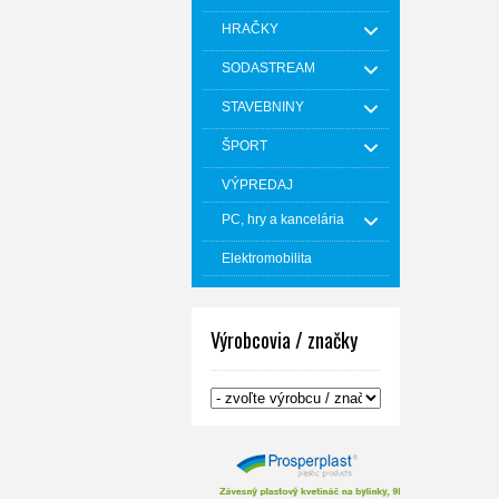
HRAČKY
SODASTREAM
STAVEBNINY
ŠPORT
VÝPREDAJ
PC, hry a kancelária
Elektromobilita
Výrobcovia / značky