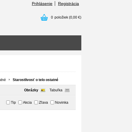
Prihlásenie
Registrácia
0
položiek
(0,00 €)
atné
Starostlivosť o telo ostatné
Obrázky
Tabuľka
Tip
Akcia
Zľava
Novinka