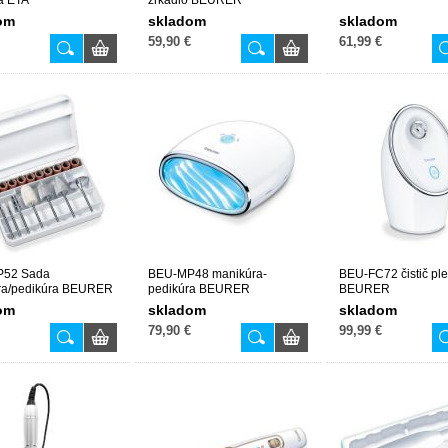
a ETA
zrkadlo BEURER
om
skladom
skladom
59,90 €
61,99 €
52 Sada
BEU-MP48 manikúra-
BEU-FC72 čistič ple
ra/pedikúra BEURER
pedikúra BEURER
BEURER
om
skladom
skladom
79,90 €
99,99 €