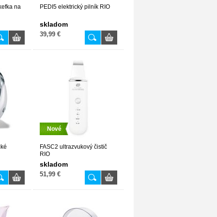
kefka na
PEDI5 elektrický pilník RIO
skladom
39,99 €
Nové
cké
FASC2 ultrazvukový čistič
RIO
skladom
51,99 €