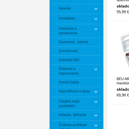
špachtľ
sklad
Varenie
55,99 €
Ventilátory
Vysávače a
upratovanie
Zaváranie , údenie
Zmrzlinovač
Zváračky fólií
Žehlenie a
naparovanie
BEU-MP
Parné čističe
manikú
sklad
Starostlivosť o vlasy
69,90 €
Ostatné malé
spotrebiče
Holenie, strihanie
Čistenie a vlhkosť