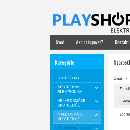
Úvod
Ako nakupovať?
Kontakt
Kategórie
Starostl
NOTEBOOKY
Úvod
SPOTREBNÁ
Zoradi
ELEKTRONIKA
VEĽKÉ DOMÁCE
Výr
SPOTREBIČE
MALÉ DOMÁCE
Zobra
SPOTREBIČE
Čistenie vzduchu a