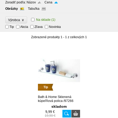
Zoradiť podľa:
Názov
Cena
Obrázky
Tabuľka
∨
Na sklade
(1)
Výrobca
Tip
Akcia
Zľava
Novinka
Zobrazené produkty
1 - 1
z celkových
1
Tip
Bath & Home Sklenená
kúpeľňová polica /97266
skladom
9,99 €
19,90 €