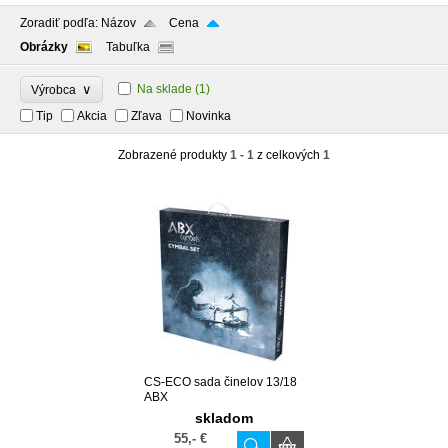
Zoradiť podľa:
Názov
Cena
Obrázky
Tabuľka
∨
Na sklade
(1)
Výrobca
Tip
Akcia
Zľava
Novinka
Zobrazené produkty
1 - 1
z celkových
1
CS-ECO sada činelov 13/18
ABX
skladom
55,- €