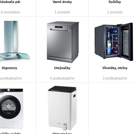
Odsávače pár
Varné dosky
Sušičky
10 produktov
1 produkt
1 produkt
Digestory
Umývačky
Vínotéky, vitríny
 podkategórie
4 podkategórie
3 podkategórie