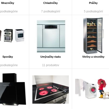
Mrazničky
Chladničky
Práčky
 podkategórie
7 podkategórií
5 podkategórií
Sporáky
Umývačky riadu
Vitríny a vinotéky
 podkategórie
11 produktov