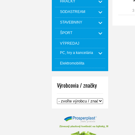
S
HRAČKY
3
SODASTREAM
STAVEBNINY
ŠPORT
VÝPREDAJ
PC, hry a kancelária
Elektromobilita
Výrobcovia / značky