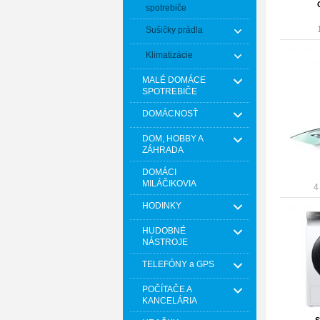
spotrebiče
Sušičky prádla
Klimatizácie
MALÉ DOMÁCE
SPOTREBIČE
DOMÁCNOSŤ
DOM, HOBBY A
ZÁHRADA
DOMÁCI
MILÁČIKOVIA
4
HODINKY
HUDOBNÉ
NÁSTROJE
TELEFÓNY a GPS
POČÍTAČE A
KANCELÁRIA