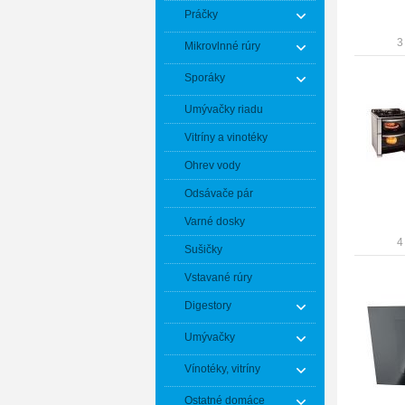
Práčky
3
Mikrovlnné rúry
Sporáky
Umývačky riadu
Vitríny a vinotéky
Ohrev vody
Odsávače pár
Varné dosky
4
Sušičky
Vstavané rúry
Digestory
Umývačky
Vínotéky, vitríny
Ostatné domáce