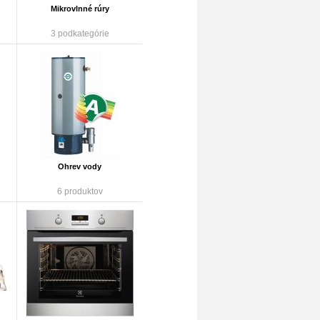
Mikrovlnné rúry
3 podkategórie
Ohrev vody
6 produktov