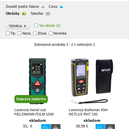
Zoradiť podľa:
Názov
Cena
Obrázky
Tabuľka
∨
Na sklade
(2)
Výrobca
Tip
Akcia
Zľava
Novinka
Zobrazené produkty
1 - 2
z celkových
2
Doprava zadarmo
Laserový merač vzd.
Laserový diaľkomer 40m
FIELDMANN FDLM 1040
RETLUX RHT 100
skladom
skladom
33,- €
39,99 €