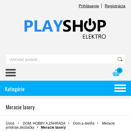
Prihlásenie
Registrácia
0
Kategórie
Meracie lasery
Úvod
DOM, HOBBY A ZÁHRADA
Dom a dielňa
Meracie
prístroje,skúšačky
Meracie lasery