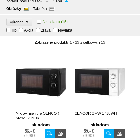
Zoradiť podľa:
Názov
Cena
Obrázky
Tabuľka
∨
Na sklade
(15)
Výrobca
Tip
Akcia
Zľava
Novinka
Zobrazené produkty
1 - 15
z celkových
15
Mikrovlnná rúra SENCOR
SENCOR SMW 1718WH
SMW 1719BK
skladom
skladom
56,- €
59,- €
79,90 €
79,90 €