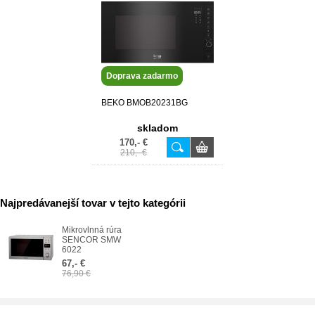
Doprava zadarmo
BEKO BMOB20231BG
skladom
170,- €
210,- €
Najpredávanejší tovar v tejto kategórii
Mikrovlnná rúra
SENCOR SMW
6022
67,- €
76,90 €