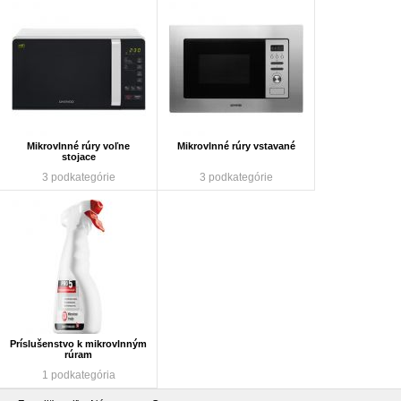
Mikrovlnné rúry voľne
Mikrovlnné rúry vstavané
stojace
3 podkategórie
3 podkategórie
Príslušenstvo k mikrovlnným
rúram
1 podkategória