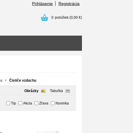
Prihlásenie
Registrácia
0
položiek
(0,00 €)
hu
Čističe vzduchu
Obrázky
Tabuľka
Tip
Akcia
Zľava
Novinka