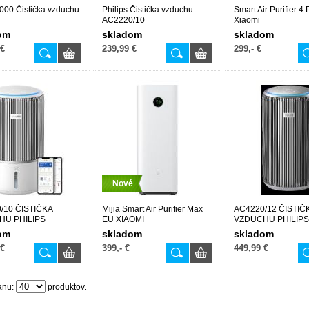
00 Čistička vzduchu
Philips Čistička vzduchu
Smart Air Purifier 4 
AC2220/10
Xiaomi
om
skladom
skladom
 €
239,99 €
299,- €
Nové
/10 ČISTIČKA
Mijia Smart Air Purifier Max
AC4220/12 ČISTIČ
HU PHILIPS
EU XIAOMI
VZDUCHU PHILIPS
om
skladom
skladom
 €
399,- €
449,99 €
anu:
produktov.