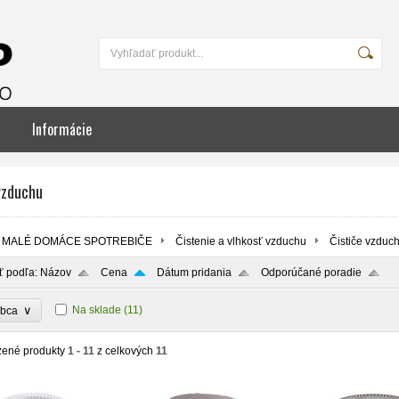
Informácie
vzduchu
MALÉ DOMÁCE SPOTREBIČE
Čistenie a vlhkosť vzduchu
Čističe vzduc
ť podľa:
Názov
Cena
Dátum pridania
Odporúčané poradie
∨
Na sklade
(11)
obca
zené produkty
1 - 11
z celkových
11