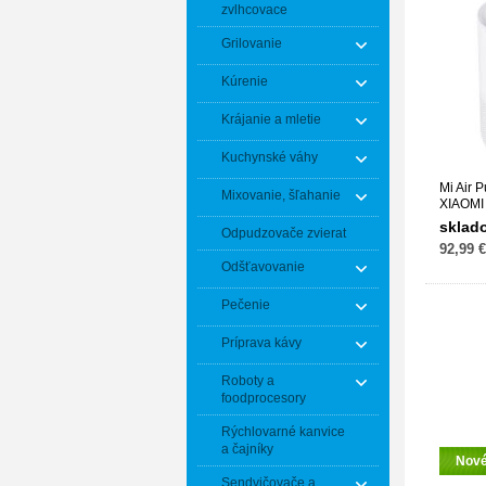
zvlhcovace
Grilovanie
Kúrenie
Krájanie a mletie
Kuchynské váhy
Mi Air 
Mixovanie, šľahanie
XIAOMI
sklad
Odpudzovače zvierat
92,99 €
Odšťavovanie
Pečenie
Príprava kávy
Roboty a
foodprocesory
Rýchlovarné kanvice
a čajníky
Nov
Sendvičovače a