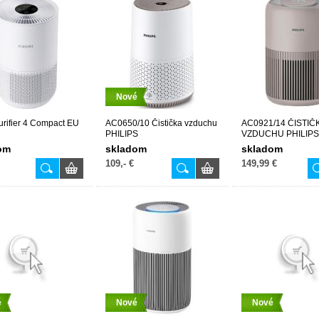
Nové
Purifier 4 Compact EU
AC0650/10 Čistička vzduchu
AC0921/14 ČISTIČ
PHILIPS
VZDUCHU PHILIPS
om
skladom
skladom
109,- €
149,99 €
é
Nové
Nové