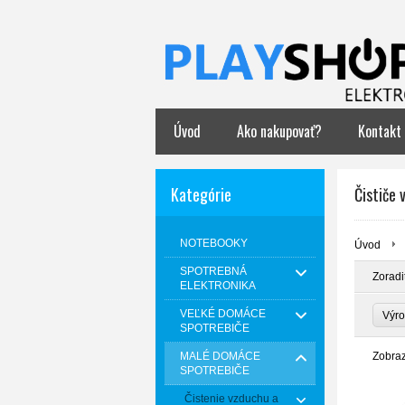
Úvod
Ako nakupovať?
Kontakt
Kategórie
Čističe 
NOTEBOOKY
Úvod
SPOTREBNÁ
Zoradi
ELEKTRONIKA
VEĽKÉ DOMÁCE
Výr
SPOTREBIČE
MALÉ DOMÁCE
Zobra
SPOTREBIČE
Čistenie vzduchu a