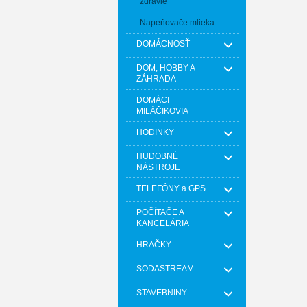
zdravie
Napeňovače mlieka
DOMÁCNOSŤ
DOM, HOBBY A
ZÁHRADA
DOMÁCI
MILÁČIKOVIA
HODINKY
HUDOBNÉ
NÁSTROJE
TELEFÓNY a GPS
POČÍTAČE A
KANCELÁRIA
HRAČKY
SODASTREAM
STAVEBNINY