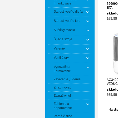
hriankovače
7569900
ETA
Starostlivosť o dieťa
sklad
169,99
Starostlivosť o telo
Sušičky ovocia
Šijacie stroje
Varenie
Ventilátory
Vysávače a
upratovanie
Zaváranie , údenie
AC3420
VZDUC
Zmrzlinovač
sklad
369,99
Zváračky fólií
Žehlenie a
naparovanie
Na str
Parné čističe