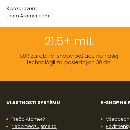
S pozdravom,
team Atomer.com
21.5+ mil.
EUR zarobili e-shopy bežiace na našej
technológii za posledných 30 dní
VLASTNOSTI SYSTÉMU
E-SHOP NA
Prečo Atomer?
Všeobecn
Neobmedzujeme ťa
Podmienky