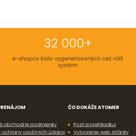
32 000+
e-shopov bolo vygenerovaných cez náš
systém
 PRENÁJOM
ČO DOKÁŽE ATOMER
é obchodné podmienky
Pozri si prehliadku!
 ochrany osobných údajov
Vytvorenie web stránky