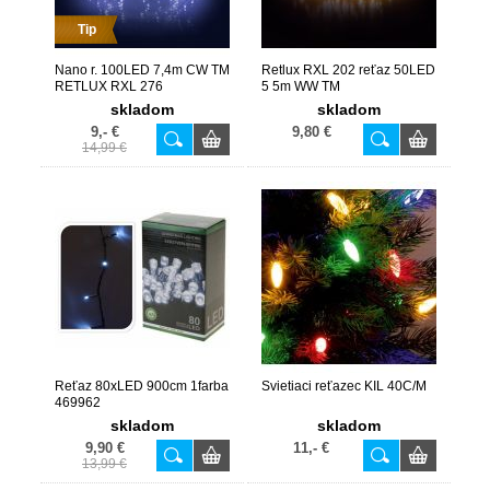
Tip
Nano r. 100LED 7,4m CW TM
Retlux RXL 202 reťaz 50LED
RETLUX RXL 276
5 5m WW TM
skladom
skladom
9,- €
9,80 €
14,99 €
Reťaz 80xLED 900cm 1farba
Svietiaci reťazec KIL 40C/M
469962
skladom
skladom
9,90 €
11,- €
13,99 €