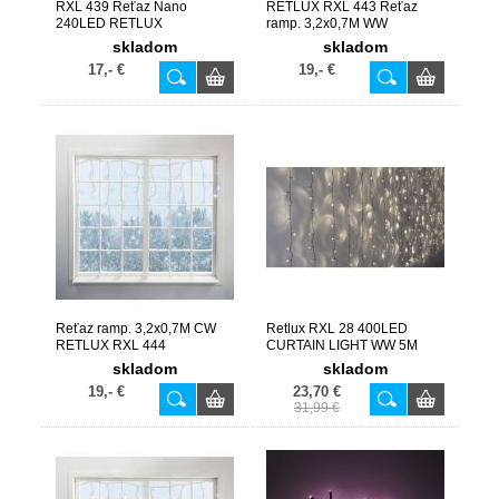
RXL 439 Reťaz Nano
RETLUX RXL 443 Reťaz
240LED RETLUX
ramp. 3,2x0,7M WW
skladom
skladom
17,- €
19,- €
Reťaz ramp. 3,2x0,7M CW
Retlux RXL 28 400LED
RETLUX RXL 444
CURTAIN LIGHT WW 5M
skladom
skladom
19,- €
23,70 €
31,99 €