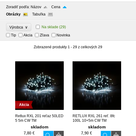
Zoradiť podľa:
Názov
Cena
Obrázky
Tabuľka
∨
Na sklade
(29)
Výrobca
Tip
Akcia
Zľava
Novinka
Zobrazené produkty
1 - 29
z celkových
29
Akcia
Retlux RXL 201 reťaz 50LED
RETLUX RXL 261 reť. 8fc
5 5m CW TM
100L 10+5m CW TM
skladom
skladom
7,80 €
7,90 €