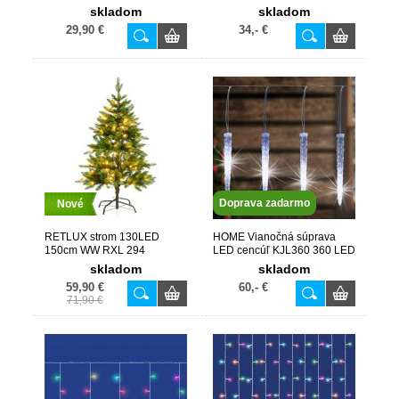
skladom
skladom
29,90 €
34,- €
Doprava zadarmo
Nové
RETLUX strom 130LED
HOME Vianočná súprava
150cm WW RXL 294
LED cencúľ KJL360 360 LED
5,6×0,4 m 15 cencúľov
skladom
skladom
studená biela IP44
59,90 €
60,- €
71,90 €