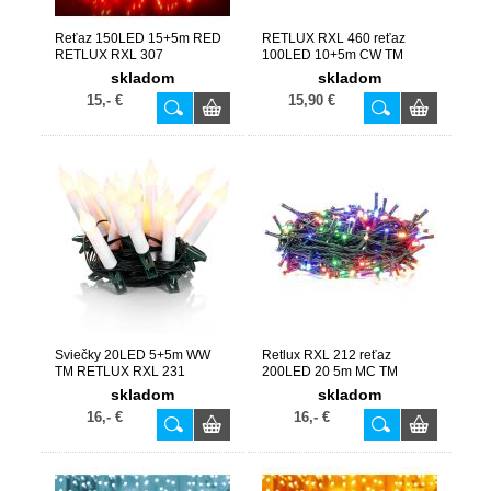
Reťaz 150LED 15+5m RED
RETLUX RXL 460 reťaz
RETLUX RXL 307
100LED 10+5m CW TM
skladom
skladom
15,- €
15,90 €
Sviečky 20LED 5+5m WW
Retlux RXL 212 reťaz
TM RETLUX RXL 231
200LED 20 5m MC TM
skladom
skladom
16,- €
16,- €