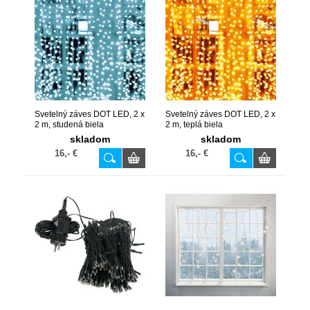
Svetelný záves DOT LED, 2 x
Svetelný záves DOT LED, 2 x
2 m, studená biela
2 m, teplá biela
KAF200DWH
KAF200DWW
skladom
skladom
16,- €
16,- €