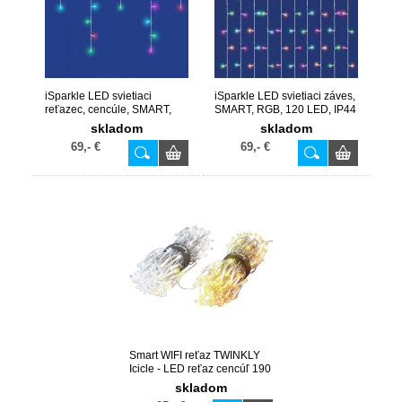
iSparkle LED svietiaci
iSparkle LED svietiaci záves,
reťazec, cencúle, SMART,
SMART, RGB, 120 LED, IP44
RGB, 108 LED, IP44
LEDS120CV
skladom
skladom
LEDS108IV-1
69,- €
69,- €
Smart WIFI reťaz TWINKLY
Icicle - LED reťaz cencúľ 190
LED AWW (TWI190GOP-
skladom
TEU)