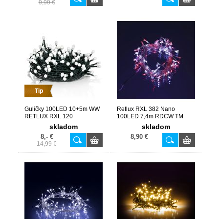
9,99 €
Tip
Guličky 100LED 10+5m WW
Retlux RXL 382 Nano
RETLUX RXL 120
100LED 7,4m RDCW TM
skladom
skladom
8,- €
8,90 €
14,99 €