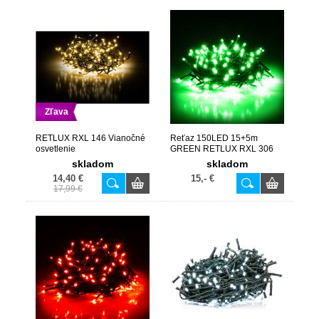
Zľava
RETLUX RXL 146 Vianočné
Reťaz 150LED 15+5m
osvetlenie
GREEN RETLUX RXL 306
skladom
skladom
14,40 €
15,- €
17,99 €