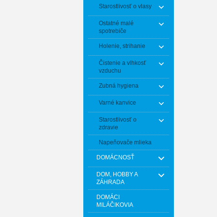
Starostlivosť o vlasy
Ostatné malé
spotrebiče
Holenie, strihanie
Čistenie a vlhkosť
vzduchu
Zubná hygiena
Varné kanvice
Starostlivosť o
zdravie
Napeňovače mlieka
DOMÁCNOSŤ
DOM, HOBBY A
ZÁHRADA
DOMÁCI
MILÁČIKOVIA