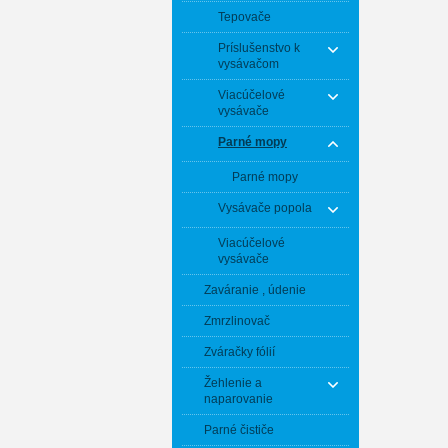
Tepovače
Príslušenstvo k
vysávačom
Viacúčelové
vysávače
Parné mopy
Parné mopy
Vysávače popola
Viacúčelové
vysávače
Zaváranie , údenie
Zmrzlinovač
Zváračky fólií
Žehlenie a
naparovanie
Parné čističe