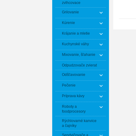
zvlhcovace
Grilovanie
Kúrenie
Krájanie a mletie
Kuchynské váhy
Mixovanie, šľahanie
Odpudzovače zvierat
Odšťavovanie
Pečenie
Príprava kávy
Roboty a
foodprocesory
Rýchlovarné kanvice
a čajníky
Sendvičovače a