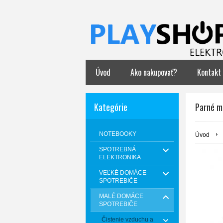
Úvod
Ako nakupovať?
Kontakt
Kategórie
Parné m
NOTEBOOKY
Úvod
SPOTREBNÁ
ELEKTRONIKA
VEĽKÉ DOMÁCE
SPOTREBIČE
MALÉ DOMÁCE
SPOTREBIČE
Čistenie vzduchu a