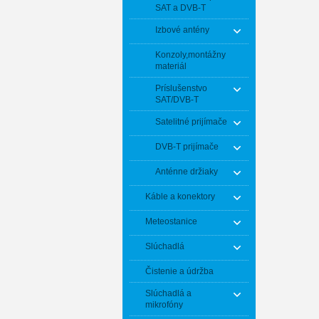
SAT a DVB-T
Izbové antény
Konzoly,montážny
materiál
Príslušenstvo
SAT/DVB-T
Satelitné prijímače
DVB-T prijímače
Anténne držiaky
Káble a konektory
Meteostanice
Slúchadlá
Čistenie a údržba
Slúchadlá a
mikrofóny