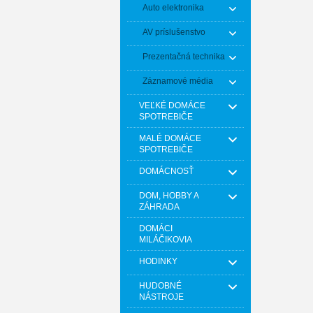
Auto elektronika
AV príslušenstvo
Prezentačná technika
Záznamové média
VEĽKÉ DOMÁCE
SPOTREBIČE
MALÉ DOMÁCE
SPOTREBIČE
DOMÁCNOSŤ
DOM, HOBBY A
ZÁHRADA
DOMÁCI
MILÁČIKOVIA
HODINKY
HUDOBNÉ
NÁSTROJE