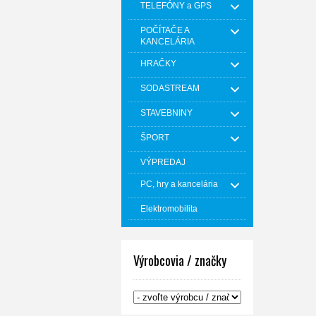
TELEFÓNY a GPS
POČÍTAČE A
KANCELÁRIA
HRAČKY
SODASTREAM
STAVEBNINY
ŠPORT
VÝPREDAJ
PC, hry a kancelária
Elektromobilita
Výrobcovia / značky