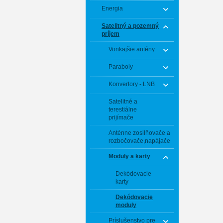
Energia
Satelitný a pozemný
príjem
Vonkajšie antény
Paraboly
Konvertory - LNB
Satelitné a
terestiálne
prijímače
Anténne zosilňovače a
rozbočovače,napájače
Moduly a karty
Dekódovacie
karty
Dekódovacie
moduly
Príslušenstvo pre