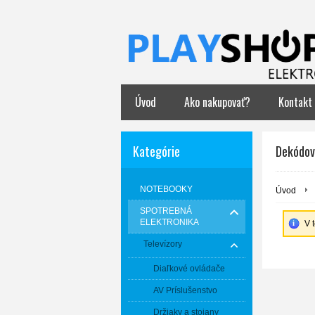
Úvod
Ako nakupovať?
Kontakt
Kategórie
Dekódov
NOTEBOOKY
Úvod
SPOTREBNÁ
ELEKTRONIKA
V 
Televízory
Diaľkové ovládače
AV Príslušenstvo
Držiaky a stojany