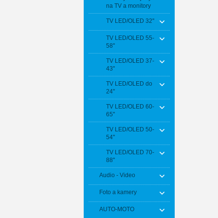
na TV a monitory
TV LED/OLED 32''
TV LED/OLED 55-
58''
TV LED/OLED 37-
43''
TV LED/OLED do
24''
TV LED/OLED 60-
65''
TV LED/OLED 50-
54''
TV LED/OLED 70-
88''
Audio - Video
Foto a kamery
AUTO-MOTO