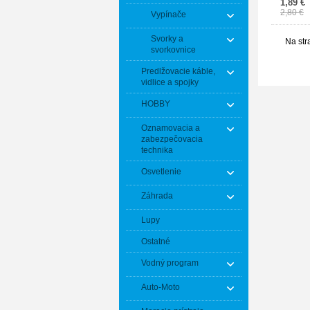
1,89 €
2,80 €
Vypínače
Svorky a
Na str
svorkovnice
Predlžovacie káble,
vidlice a spojky
HOBBY
Oznamovacia a
zabezpečovacia
technika
Osvetlenie
Záhrada
Lupy
Ostatné
Vodný program
Auto-Moto