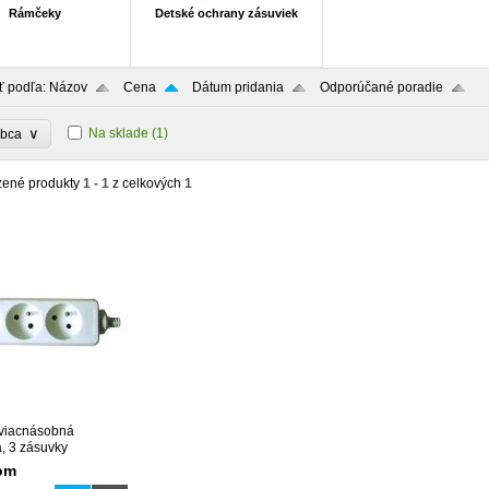
Rámčeky
Detské ochrany zásuviek
ť podľa:
Názov
Cena
Dátum pridania
Odporúčané poradie
∨
Na sklade
(1)
obca
zené produkty
1 - 1
z celkových
1
 viacnásobná
, 3 zásuvky
om