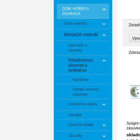
DOM, HOBBY A
ZÁHRADA
Dom a dielňa
Zoradi
Inštalačný materiál
Výr
Vypínače a
zásuvky
Zobra
Príslušenstvo
zásuviek a
vypínačov
Rámčeky
Detské ochrany
zásuviek
Uchytenie káblov
Náradie
Solight
Izolačné pásky
zásuvka
sklad
Zásuvky