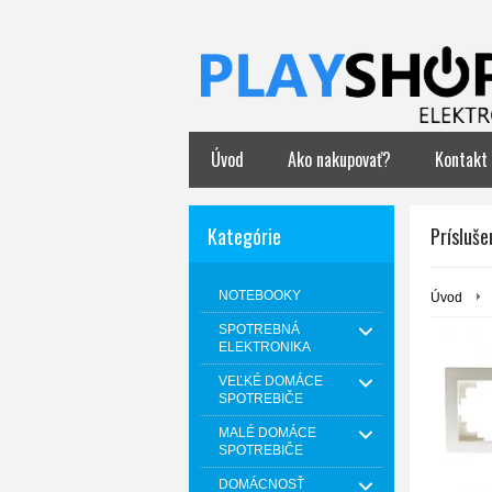
Úvod
Ako nakupovať?
Kontakt
Kategórie
Prísluše
NOTEBOOKY
Úvod
SPOTREBNÁ
ELEKTRONIKA
VEĽKÉ DOMÁCE
SPOTREBIČE
MALÉ DOMÁCE
SPOTREBIČE
DOMÁCNOSŤ