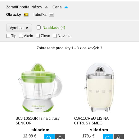
Zoradiť podľa:
Názov
Cena
Obrázky
Tabuľka
∨
Na sklade
(4)
Výrobca
Tip
Akcia
Zľava
Novinka
Zobrazené produkty
1 - 3
z celkových
3
SCJ 1051GR lis na citrusy
CJF11CREU LIS NA
SENCOR
CITRUSY SMEG
skladom
skladom
12,99 €
179,- €