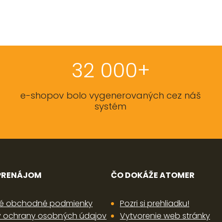
32 000+
e-shopov bolo vygenerovaných cez náš
systém
 PRENÁJOM
ČO DOKÁŽE ATOMER
é obchodné podmienky
Pozri si prehliadku!
 ochrany osobných údajov
Vytvorenie web stránky