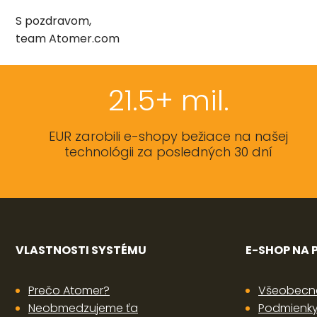
S pozdravom,
team Atomer.com
21.5+ mil.
EUR zarobili e-shopy bežiace na našej
technológii za posledných 30 dní
VLASTNOSTI SYSTÉMU
E-SHOP NA
Prečo Atomer?
Všeobecn
Neobmedzujeme ťa
Podmienky