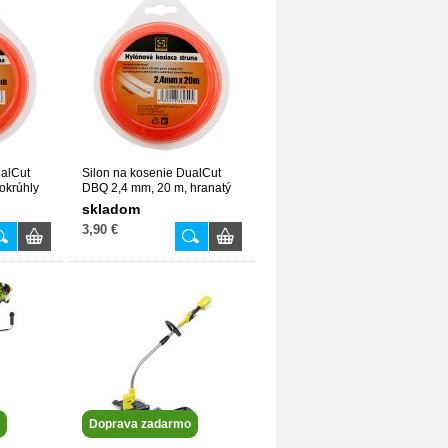
ualCut
Silon na kosenie DualCut
okrúhly
DBQ 2,4 mm, 20 m, hranatý
111646
skladom
3,90 €
Doprava zadarmo