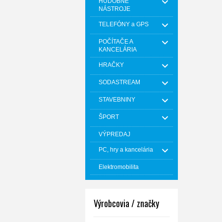
HUDOBNÉ
NÁSTROJE
TELEFÓNY a GPS
POČÍTAČE A
KANCELÁRIA
HRAČKY
SODASTREAM
STAVEBNINY
ŠPORT
VÝPREDAJ
PC, hry a kancelária
Elektromobilita
Výrobcovia / značky