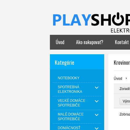
Úvod
Ako nakupovať?
Kontakt
Kategórie
Krovino
NOTEBOOKY
Úvod
SPOTREBNÁ
Zoradi
ELEKTRONIKA
VEĽKÉ DOMÁCE
Výr
SPOTREBIČE
MALÉ DOMÁCE
Zobra
SPOTREBIČE
DOMÁCNOSŤ