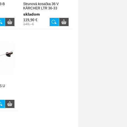
3-B
Strunová kosačka 36 V
KÄRCHER LTR 36-33
skladom
119,90 €
149,- €
S U