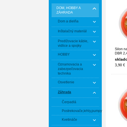
DOM, HOBBY A
ZÁHRADA
Dom a dielňa
Inštalačný materiál
Predlžovacie káble,
vidlice a spojky
Silon n
DBR 2,4
HOBBY
111638
sklad
Oznamovacia a
3,90 €
zabezpečovacia
technika
Osvetlenie
Záhrada
Čerpadlá
Postrekovače,krhly,pumpy
Kvetináče