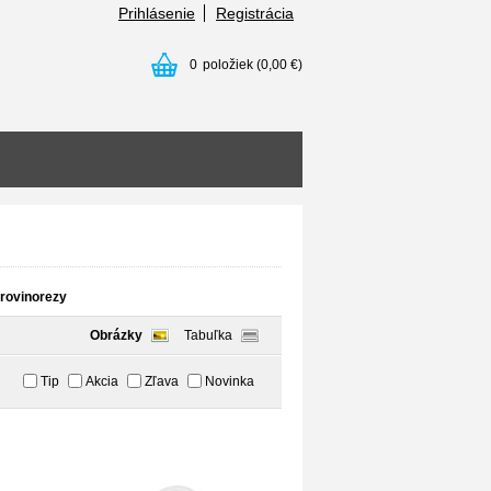
Prihlásenie
Registrácia
0
položiek
(0,00 €)
rovinorezy
Obrázky
Tabuľka
Tip
Akcia
Zľava
Novinka