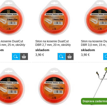
a kosenie DualCut
Silon na kosenie DualCut
Silon na kosenie D
 mm, 25 m, okrúhly
DBR 2,7 mm, 20 m, okrúhly
DBR 3,0 mm, 15 m, 
111639
111643
om
skladom
skladom
3,90 €
3,90 €
Doprava zadarmo