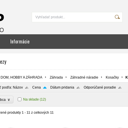
Informácie
rezy
DOM, HOBBY A ZÁHRADA
Záhrada
Záhradné náradie
Kosačky
K
ť podľa:
Názov
Cena
Dátum pridania
Odporúčané poradie
∨
Na sklade
(12)
obca
zené produkty
1 - 11
z celkových
11