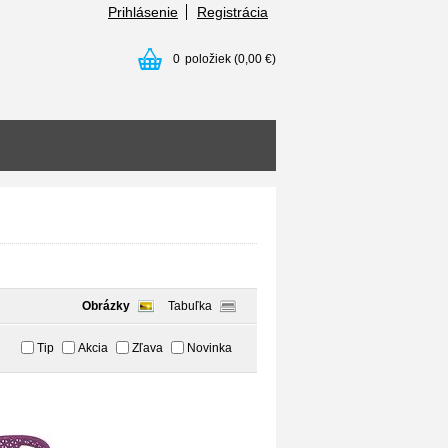
Prihlásenie
Registrácia
0
položiek
(0,00 €)
Obrázky
Tabuľka
Tip
Akcia
Zľava
Novinka