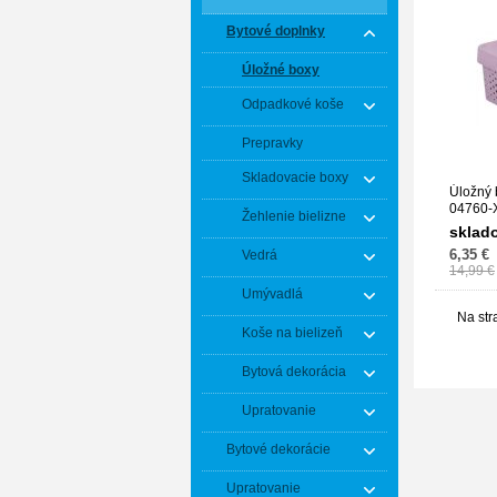
Bytové doplnky
Úložné boxy
Odpadkové koše
Prepravky
Skladovacie boxy
Úložný 
04760-
Žehlenie bielizne
sklad
6,35 €
Vedrá
14,99 €
Umývadlá
Na str
Koše na bielizeň
Bytová dekorácia
Upratovanie
Bytové dekorácie
Upratovanie