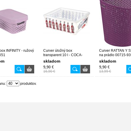
box INFINITY - ružový
Curver úložný box
Curver RATTAN Y S
X51
transparent 10 l - COCA-
na prádlo 00715-93
COLA 03007-C57
om
skladom
skladom
9,90 €
9,90 €
16,90 €
13,99 €
anu:
produktov.