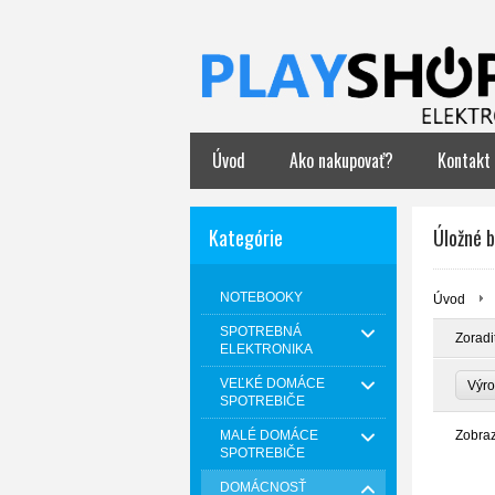
Úvod
Ako nakupovať?
Kontakt
Kategórie
Úložné 
NOTEBOOKY
Úvod
SPOTREBNÁ
Zoradi
ELEKTRONIKA
VEĽKÉ DOMÁCE
Výr
SPOTREBIČE
MALÉ DOMÁCE
Zobra
SPOTREBIČE
DOMÁCNOSŤ