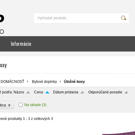
Informácie
boxy
DOMÁCNOSŤ
Bytové doplnky
Úložné boxy
ť podľa:
Názov
Cena
Dátum pridania
Odporúčané poradie
∨
Na sklade
(3)
obca
zené produkty
1 - 3
z celkových
3