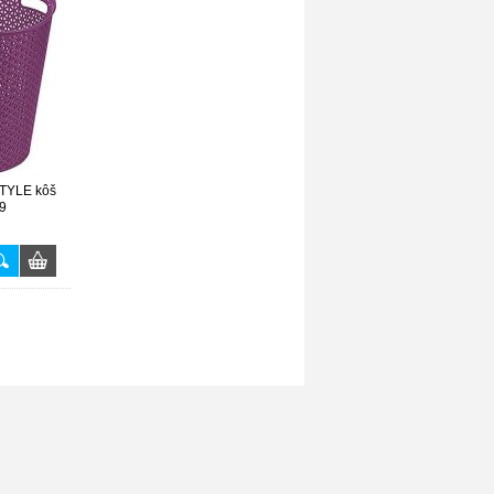
TYLE kôš
9