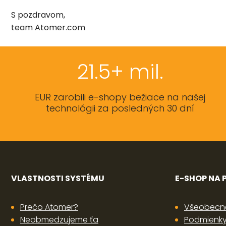
S pozdravom,
team Atomer.com
21.5+ mil.
EUR zarobili e-shopy bežiace na našej
technológii za posledných 30 dní
VLASTNOSTI SYSTÉMU
E-SHOP NA
Prečo Atomer?
Všeobecn
Neobmedzujeme ťa
Podmienky