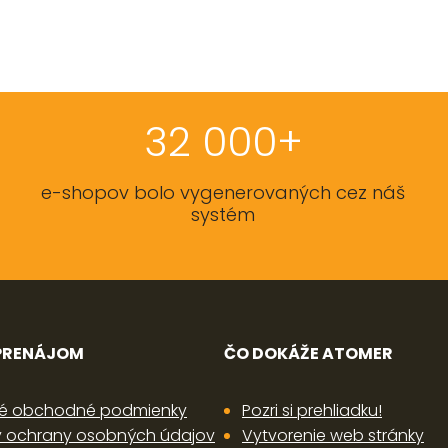
32 000+
e-shopov bolo vygenerovaných cez náš
systém
 PRENÁJOM
ČO DOKÁŽE ATOMER
é obchodné podmienky
Pozri si prehliadku!
 ochrany osobných údajov
Vytvorenie web stránky