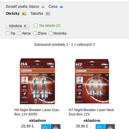
Zoradiť podľa:
Názov
Cena
Obrázky
Tabuľka
∨
Na sklade
(2)
Výrobca
Tip
Akcia
Zľava
Novinka
Zobrazené produkty
1 - 2
z celkových
2
H4 Night Breaker Laser Duo-
H7 Night Breaker Laser Next
Box 12V 60/55
Duo-Box 12V
skladom
skladom
25,99 €
39,90 €