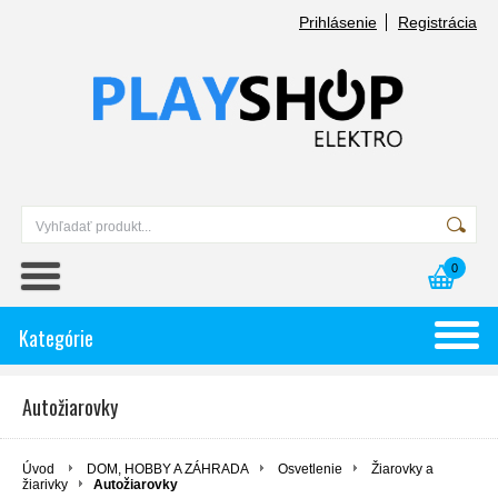
Prihlásenie
Registrácia
0
Kategórie
Autožiarovky
Úvod
DOM, HOBBY A ZÁHRADA
Osvetlenie
Žiarovky a
žiarivky
Autožiarovky