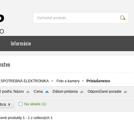
Informácie
nstvo
SPOTREBNÁ ELEKTRONIKA
Foto a kamery
Príslušenstvo
ť podľa:
Názov
Cena
Dátum pridania
Odporúčané poradie
∨
Na sklade
(1)
obca
zené produkty
1 - 1
z celkových
1