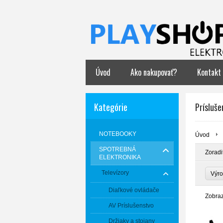
Úvod
Ako nakupovať?
Kontakt
Kategórie
Prísluše
NOTEBOOKY
Úvod
SPOTREBNÁ
Zoradi
ELEKTRONIKA
Televízory
Výr
Diaľkové ovládače
Zobra
AV Príslušenstvo
Držiaky a stojany