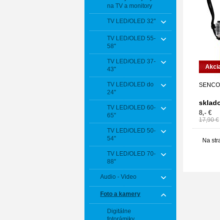
na TV a monitory
TV LED/OLED 32''
TV LED/OLED 55-
58''
TV LED/OLED 37-
Akci
43''
TV LED/OLED do
SENCO
24''
sklad
TV LED/OLED 60-
8,- €
65''
17,90 €
TV LED/OLED 50-
54''
Na str
TV LED/OLED 70-
88''
Audio - Video
Foto a kamery
Digitálne
fotorámiky