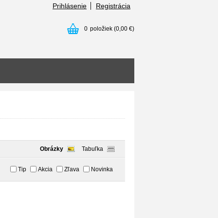
Prihlásenie
Registrácia
0
položiek
(0,00 €)
Obrázky
Tabuľka
Tip
Akcia
Zľava
Novinka