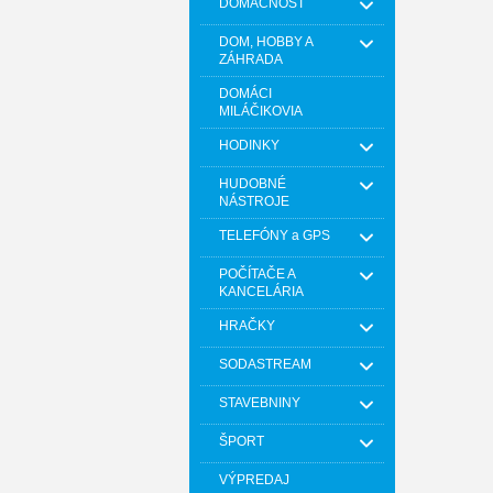
DOMÁCNOSŤ
DOM, HOBBY A
ZÁHRADA
DOMÁCI
MILÁČIKOVIA
HODINKY
HUDOBNÉ
NÁSTROJE
TELEFÓNY a GPS
POČÍTAČE A
KANCELÁRIA
HRAČKY
SODASTREAM
STAVEBNINY
ŠPORT
VÝPREDAJ