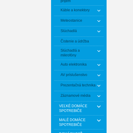
príjem
Káble a konektory
Meteostanice
Slúchadlá
Čistenie a údržba
Slúchadlá a
mikrofóny
Auto elektronika
AV príslušenstvo
Prezentačná technika
Záznamové média
VEĽKÉ DOMÁCE
SPOTREBIČE
MALÉ DOMÁCE
SPOTREBIČE