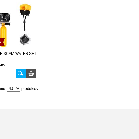
a
R 3CAM WATER SET
om
anu:
produktov.