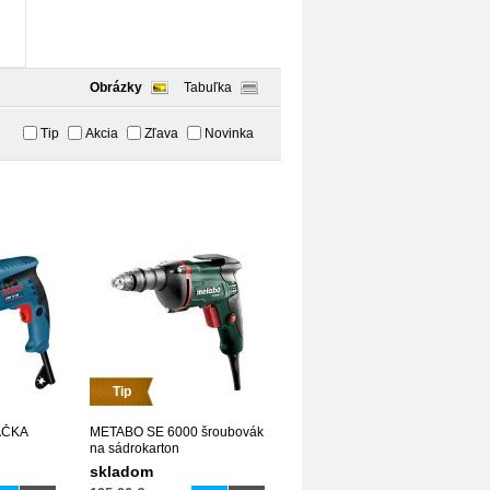
Obrázky
Tabuľka
Tip
Akcia
Zľava
Novinka
Tip
AČKA
METABO SE 6000 šroubovák
na sádrokarton
skladom