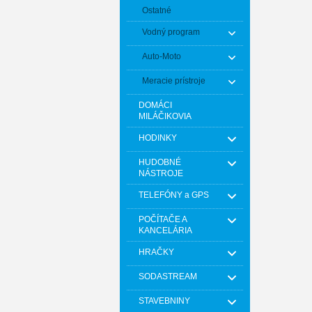
Ostatné
Vodný program
Auto-Moto
Meracie prístroje
DOMÁCI
MILÁČIKOVIA
HODINKY
HUDOBNÉ
NÁSTROJE
TELEFÓNY a GPS
POČÍTAČE A
KANCELÁRIA
HRAČKY
SODASTREAM
STAVEBNINY