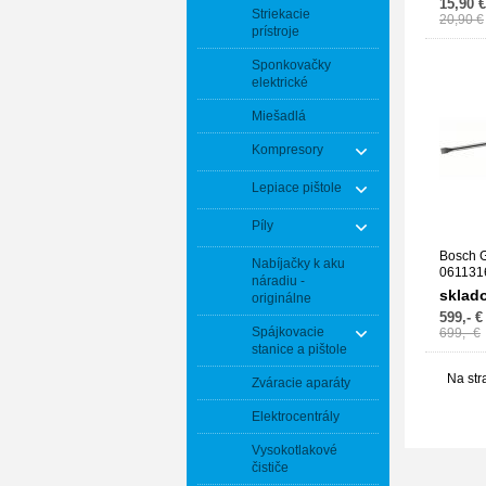
15,90 €
Striekacie
20,90 €
prístroje
Sponkovačky
elektrické
Miešadlá
Kompresory
Lepiace pištole
Píly
Bosch 
Nabíjačky k aku
061131
náradiu -
sklad
originálne
599,- €
Spájkovacie
699,- €
stanice a pištole
Na str
Zváracie aparáty
Elektrocentrály
Vysokotlakové
čističe