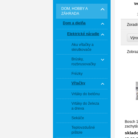
Vr
DOM, HOBBY A
ZÁHRADA
Dom a dielňa
Zoradi
Elektrické náradie
Výr
Aku vŕtačky a
skrutkovače
Zobra
Brúsky,
rozbrusovačky
Frézky
Vŕtačky
Vrtáky do betónu
Vrtáky do železa
a dreva
Sekáče
Bosch 
zachytá
Teplovzdušné
pištole
sklad