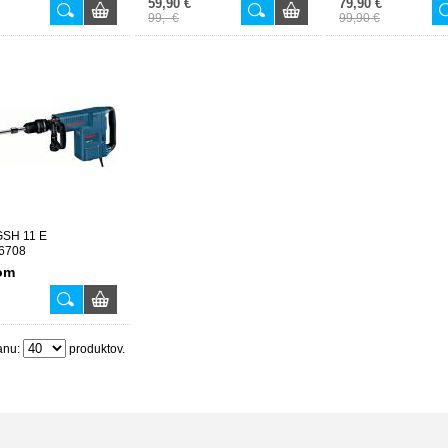
59,90 €
79,90 €
99,- €
99,90 €
GSH 11 E
6708
om
anu:
produktov.