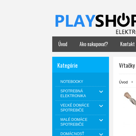
Úvod
Ako nakupovať?
Kontakt
Kategórie
Vŕtačky
NOTEBOOKY
Úvod
SPOTREBNÁ
ELEKTRONIKA
VEĽKÉ DOMÁCE
SPOTREBIČE
MALÉ DOMÁCE
SPOTREBIČE
DOMÁCNOSŤ