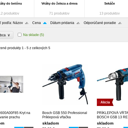
táky do betónu
Vrtáky do železa a dreva
Sekáče
12 produktov
71 produktov
13 produktov
ť podľa:
Názov
Cena
Dátum pridania
Odporúčané poradie
∨
Na sklade
(5)
obca
zené produkty
1 - 5
z celkových
5
Akcia
1600A00F85 Kryt na
Bosch GSB 550 Professional
PRÍKLEPOVÁ VŔT
vanie prachu
Príklepová vŕtačka
BOSCH GSB 13 RE
06011A1023
om
skladom
skladom