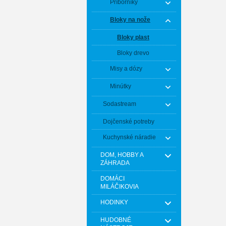
Príborníky
Bloky na nože
Bloky plast
Bloky drevo
Misy a dózy
Minútky
Sodastream
Dojčenské potreby
Kuchynské náradie
DOM, HOBBY A
ZÁHRADA
DOMÁCI
MILÁČIKOVIA
HODINKY
HUDOBNÉ