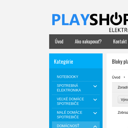
Úvod
Ako nakupovať?
Kontakt
Kategórie
Bloky pl
NOTEBOOKY
Úvod
SPOTREBNÁ
Zoradi
ELEKTRONIKA
VEĽKÉ DOMÁCE
Výr
SPOTREBIČE
MALÉ DOMÁCE
Zobra
SPOTREBIČE
DOMÁCNOSŤ