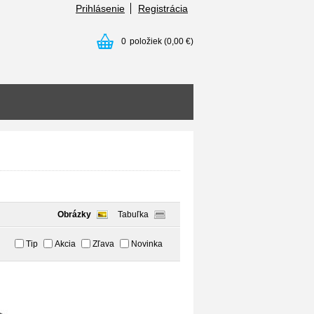
Prihlásenie
Registrácia
0
položiek
(0,00 €)
Obrázky
Tabuľka
Tip
Akcia
Zľava
Novinka