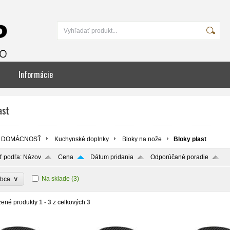
Informácie
ast
DOMÁCNOSŤ
Kuchynské doplnky
Bloky na nože
Bloky plast
ť podľa:
Názov
Cena
Dátum pridania
Odporúčané poradie
∨
Na sklade
(3)
obca
zené produkty
1 - 3
z celkových
3