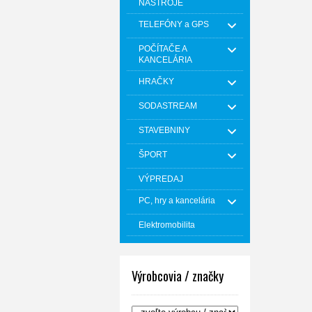
NÁSTROJE
TELEFÓNY a GPS
POČÍTAČE A
KANCELÁRIA
HRAČKY
SODASTREAM
STAVEBNINY
ŠPORT
VÝPREDAJ
PC, hry a kancelária
Elektromobilita
Výrobcovia / značky