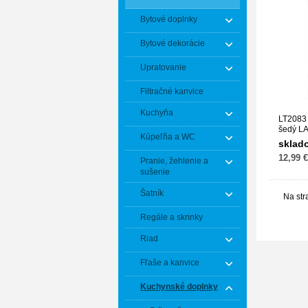
Bytové doplnky
Bytové dekorácie
Upratovanie
Filtračné kanvice
Kuchyňa
LT2083 
šedý L
Kúpeľňa a WC
sklad
12,99 €
Pranie, žehlenie a
sušenie
Šatník
Na str
Regále a skrinky
Riad
Fľaše a kanvice
Kuchynské doplnky