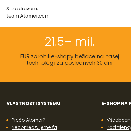
S pozdravom,
team Atomer.com
21.5+ mil.
EUR zarobili e-shopy bežiace na našej
technológii za posledných 30 dní
VLASTNOSTI SYSTÉMU
E-SHOP NA
Prečo Atomer?
Všeobecn
Neobmedzujeme ťa
Podmienky