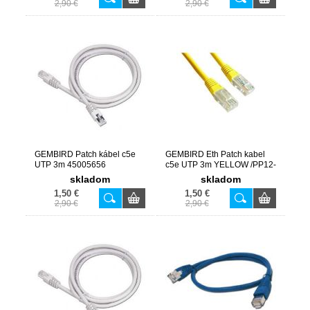
2,90 €
2,90 €
GEMBIRD Patch kábel c5e
GEMBIRD Eth Patch kabel
UTP 3m 45005656
c5e UTP 3m YELLOW /PP12-
3M/Y
skladom
skladom
1,50 €
1,50 €
2,90 €
2,90 €