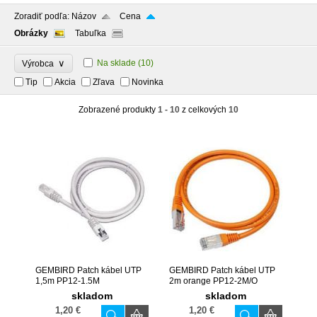
Zoradiť podľa:
Názov
Cena
Obrázky
Tabuľka
∨
Na sklade
(10)
Výrobca
Tip
Akcia
Zľava
Novinka
Zobrazené produkty
1 - 10
z celkových
10
GEMBIRD Patch kábel UTP
GEMBIRD Patch kábel UTP
1,5m PP12-1.5M
2m orange PP12-2M/O
skladom
skladom
1,20 €
1,20 €