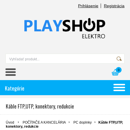
Prihlásenie
Registrácia
0
Kategórie
Káble FTP,UTP, konektory, redukcie
Úvod
POČÍTAČE A KANCELÁRIA
PC doplnky
Káble FTP,UTP,
konektory, redukcie