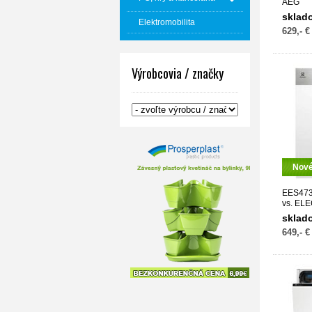
AEG
sklad
Elektromobilita
629,- €
Výrobcovia / značky
Nov
EES473
vs. EL
sklad
649,- €