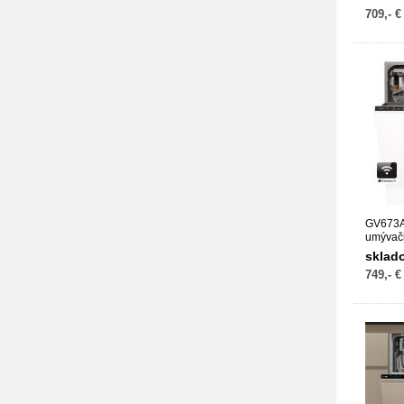
709,- €
GV673A
umývač
sklad
749,- €