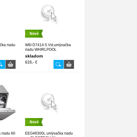
Nové
ka riadu
W6I D741A S Vst.umývačka
riadu WHIRLPOOL
skladom
619,- €
Nové
riadu 60
EEG48300L umývačka riadu