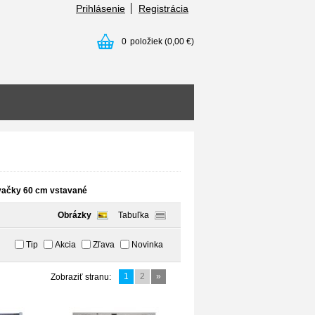
Prihlásenie
Registrácia
0
položiek
(0,00 €)
ačky 60 cm vstavané
Obrázky
Tabuľka
Tip
Akcia
Zľava
Novinka
1
2
»
Zobraziť stranu: