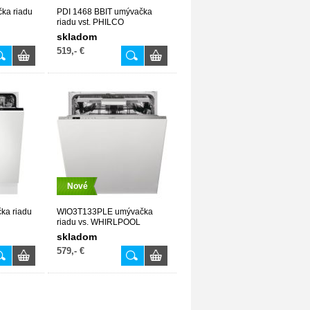
ka riadu
PDI 1468 BBIT umývačka
riadu vst. PHILCO
skladom
519,- €
Nové
ka riadu
WIO3T133PLE umývačka
riadu vs. WHIRLPOOL
skladom
579,- €