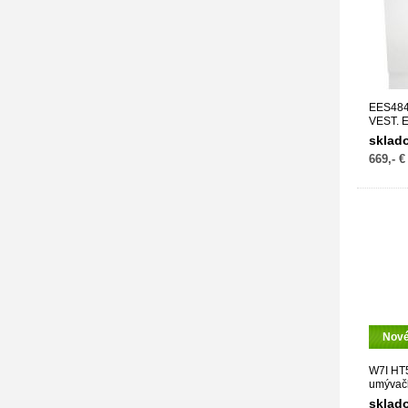
EES48
VEST.
sklad
669,- €
Nov
W7I HT
umýva
sklad