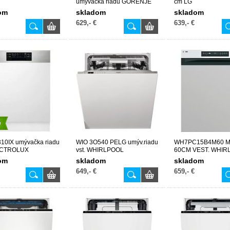
umývačka riadu GORENJE
cm LG
om
skladom
skladom
629,- €
639,- €
é
10IX umývačka riadu
WIO 3O540 PELG umýv.riadu
WH7PC15B4M60 
ECTROLUX
vst. WHIRLPOOL
60CM VEST. WHIR
om
skladom
skladom
649,- €
659,- €