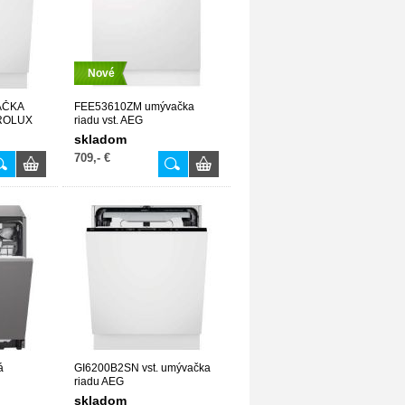
Nové
AČKA
FEE53610ZM umývačka
ROLUX
riadu vst. AEG
skladom
709,- €
á
GI6200B2SN vst. umývačka
riadu AEG
skladom