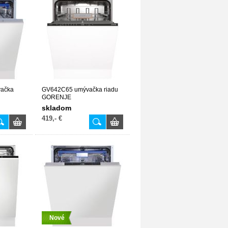
vačka
GV642C65 umývačka riadu
GORENJE
skladom
419,- €
Nové