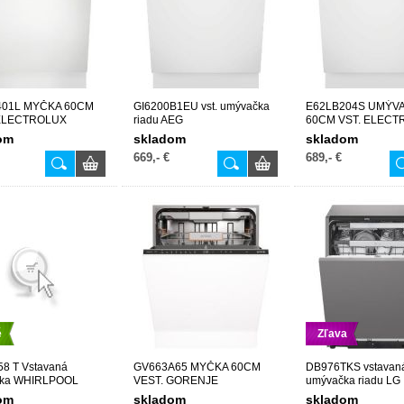
401L MYČKA 60CM
GI6200B1EU vst. umývačka
E62LB204S UMÝV
 ELECTROLUX
riadu AEG
60CM VST. ELECT
om
skladom
skladom
669,- €
689,- €
é
Zľava
58 T Vstavaná
GV663A65 MYČKA 60CM
DB976TKS vstavan
čka WHIRLPOOL
VEST. GORENJE
umývačka riadu LG
om
skladom
skladom