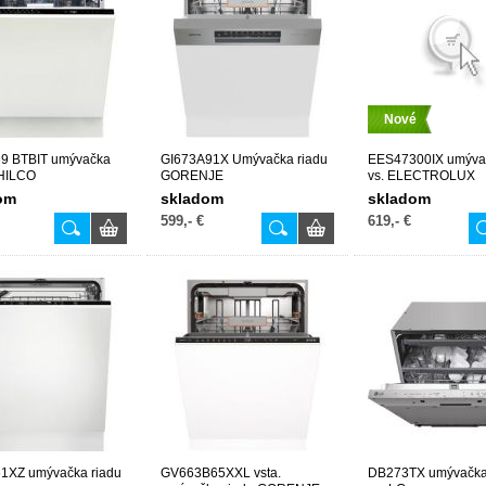
Nové
69 BTBIT umývačka
GI673A91X Umývačka riadu
EES47300IX umývač
PHILCO
GORENJE
vs. ELECTROLUX
om
skladom
skladom
599,- €
619,- €
1XZ umývačka riadu
GV663B65XXL vsta.
DB273TX umývačka 