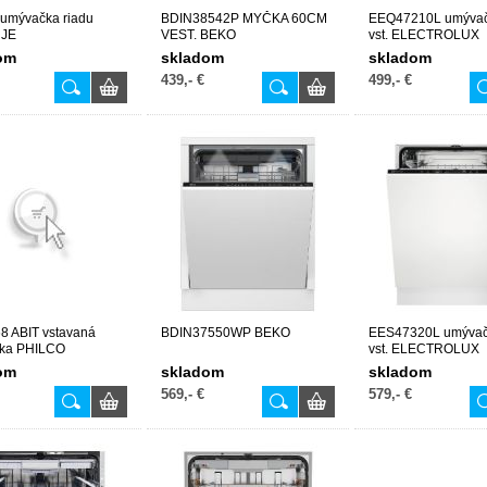
umývačka riadu
BDIN38542P MYČKA 60CM
EEQ47210L umývač
JE
VEST. BEKO
vst. ELECTROLUX
om
skladom
skladom
439,- €
499,- €
8 ABIT vstavaná
BDIN37550WP BEKO
EES47320L umývač
ka PHILCO
vst. ELECTROLUX
om
skladom
skladom
569,- €
579,- €