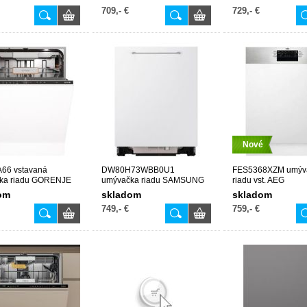
709,- €
729,- €
Nové
66 vstavaná
DW80H73WBB0U1
FES5368XZM umýv
ka riadu GORENJE
umývačka riadu SAMSUNG
riadu vst. AEG
om
skladom
skladom
749,- €
759,- €