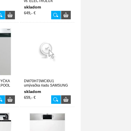
vs. ELECTROLUX
skladom
649,- €
MYČKA
DW70H73WCI0U1
LPOOL
umývačka riadu SAMSUNG
skladom
659,- €