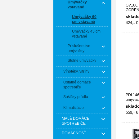
Umývačky
GV16C 
vstavané
GOREN
sklad
Umývačky 60
cm vstavané
424,- €
Umývačky 45 cm
vstavané
Príslušenstvo
umývačky
Stolné umývačky
Vínotéky, vitríny
Ostatné domáce
spotrebiče
PDI 146
Sušičky prádla
umývač
sklad
Klimatizácie
559,- €
MALÉ DOMÁCE
SPOTREBIČE
DOMÁCNOSŤ