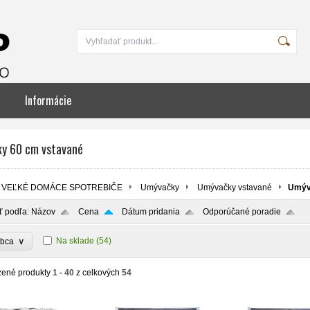
Informácie
y 60 cm vstavané
VEĽKÉ DOMÁCE SPOTREBIČE
Umývačky
Umývačky vstavané
Umýv
ť podľa:
Názov
Cena
Dátum pridania
Odporúčané poradie
∨
Na sklade
(54)
obca
zené produkty
1 - 40
z celkových
54