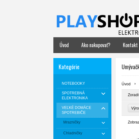
Úvod
Ako nakupovať?
Kontakt
Kategórie
Umývačk
NOTEBOOKY
Úvod
SPOTREBNÁ
Zoradi
ELEKTRONIKA
VEĽKÉ DOMÁCE
Výr
SPOTREBIČE
Mrazničky
Zobra
Chladničky