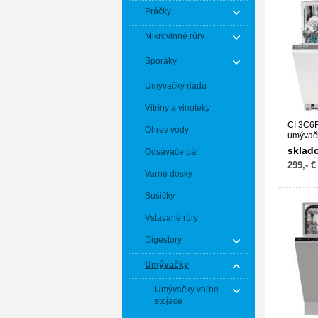
Práčky
Mikrovlnné rúry
Sporáky
Umývačky riadu
Vitríny a vinotéky
CI 3C6
Ohrev vody
umývač
sklad
Odsávače pár
299,- €
Varné dosky
Sušičky
Vstavané rúry
Digestory
Umývačky
Umývačky voľne
stojace