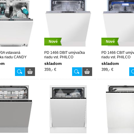
Nové
Nové
F0A vstavaná
PD 1466 DBIT umývačka
PD 1466 CBIT umý
ka riadu CANDY
riadu vst. PHILCO
riadu vst. PHILCO
om
skladom
skladom
359,- €
399,- €