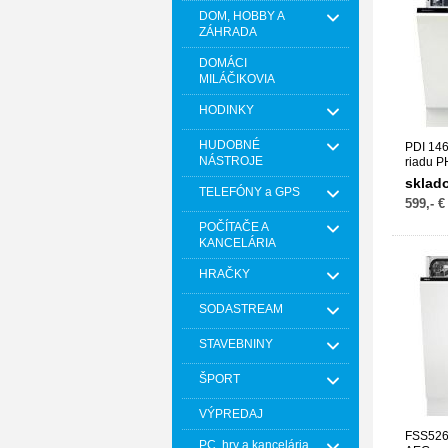
DOM, HOBBY A
ZÁHRADA
DOMÁCI
MILÁČIKOVIA
HODINKY
HUDOBNÉ
PDI 14
NÁSTROJE
riadu 
sklad
TELEFÓNY a GPS
599,- €
POČÍTAČE A
KANCELÁRIA
HRAČKY
SODASTREAM
STAVEBNINY
ŠPORT
VÝPREDAJ
FSS526
PC, hry a kancelária