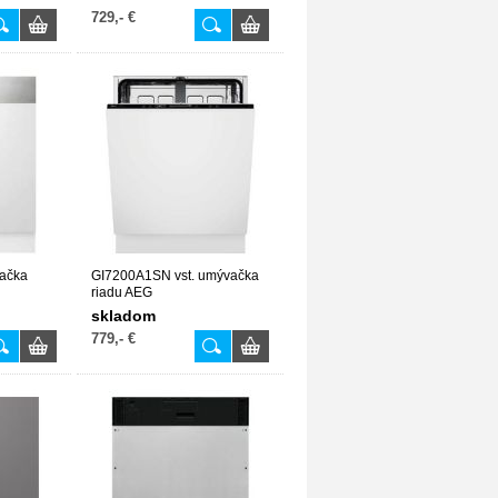
729,- €
ačka
GI7200A1SN vst. umývačka
riadu AEG
skladom
779,- €