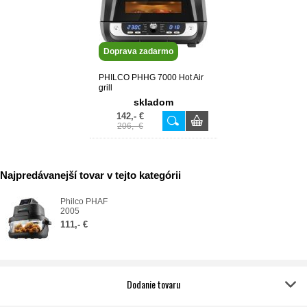
Doprava zadarmo
PHILCO PHHG 7000 Hot Air
grill
skladom
142,- €
206,- €
Najpredávanejší tovar v tejto kategórii
Philco PHAF
2005
111,- €
Dodanie tovaru