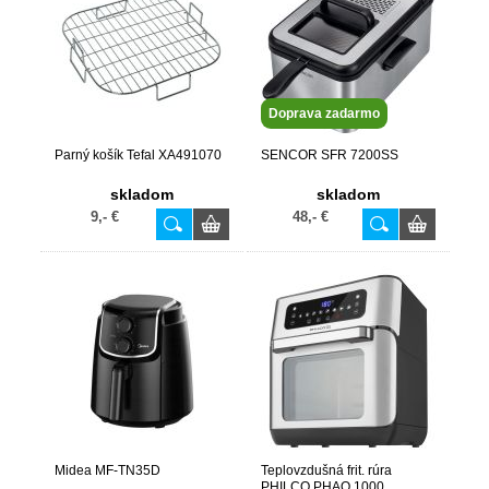
Doprava zadarmo
Parný košík Tefal XA491070
SENCOR SFR 7200SS
skladom
skladom
9,- €
48,- €
Midea MF-TN35D
Teplovzdušná frit. rúra
PHILCO PHAO 1000