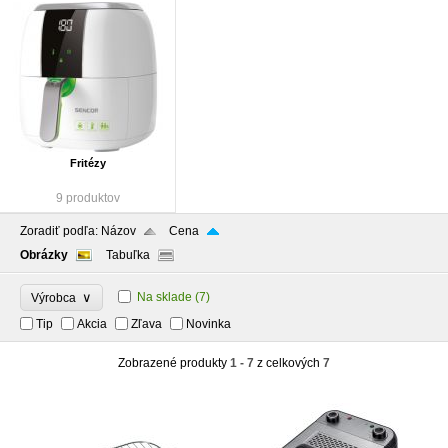
Fritézy
9 produktov
Zoradiť podľa:
Názov
Cena
Obrázky
Tabuľka
∨
Na sklade
(7)
Výrobca
Tip
Akcia
Zľava
Novinka
Zobrazené produkty
1 - 7
z celkových
7