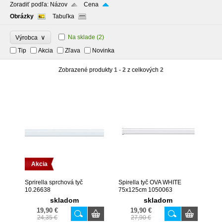
Zoradiť podľa:
Názov
Cena
Obrázky
Tabuľka
∨
Na sklade
(2)
Výrobca
Tip
Akcia
Zľava
Novinka
Zobrazené produkty
1 - 2
z celkových
2
Akcia
Sprirella sprchová tyč
Spirella tyč OVA WHITE
10.26638
75x125cm 1050063
skladom
skladom
19,90 €
19,90 €
24,35 €
27,90 €