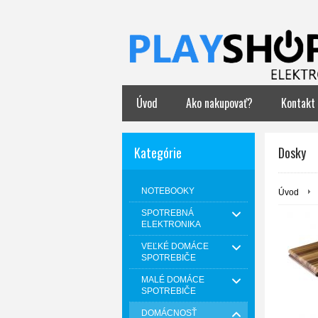
Úvod
Ako nakupovať?
Kontakt
Kategórie
Dosky
NOTEBOOKY
Úvod
SPOTREBNÁ
ELEKTRONIKA
VEĽKÉ DOMÁCE
SPOTREBIČE
MALÉ DOMÁCE
SPOTREBIČE
DOMÁCNOSŤ