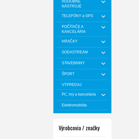
HUDOBNÉ
NÁSTROJE
TELEFÓNY a GPS
POČÍTAČE A
KANCELÁRIA
HRAČKY
SODASTREAM
STAVEBNINY
ŠPORT
VÝPREDAJ
PC, hry a kancelária
Elektromobilita
Výrobcovia / značky