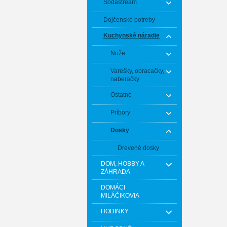
Sodastream
Dojčenské potreby
Kuchynské náradie
Nože
Varešky, obracačky,
naberačky
Ostatné
Príbory
Dosky
Drevené dosky
DOM, HOBBY A
ZÁHRADA
DOMÁCI
MILÁČIKOVIA
HODINKY