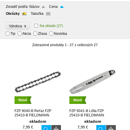
Zoradiť podľa:
Názov
Cena
Obrázky
Tabuľka
∨
Na sklade
(27)
Výrobca
Tip
Akcia
Zľava
Novinka
Zobrazené produkty
1 - 27
z celkových
27
Nové
Nové
FZP 9040-B Reťaz FZP
FZP 9041-B Lišta FZP
25410-B FIELDMANN
25410-B FIELDMANN
skladom
skladom
7,99 €
7,99 €