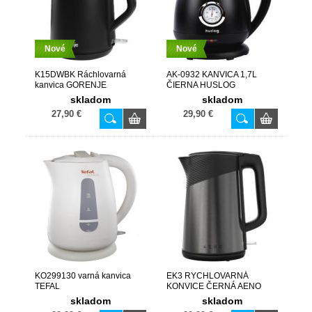
Nové
Nové
K15DWBK Ráchlovarná
AK-0932 KANVICA 1,7L
kanvica GORENJE
ČIERNA HUSLOG
skladom
skladom
27,90 €
29,90 €
KO299130 varná kanvica
EK3 RYCHLOVARNÁ
TEFAL
KONVICE ČERNÁ AENO
skladom
skladom