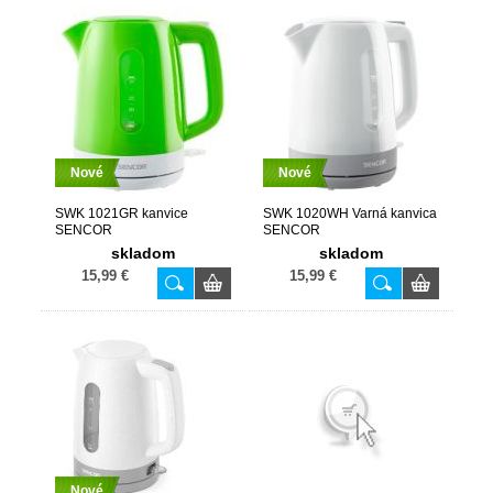
Nové
Nové
SWK 1021GR kanvice
SWK 1020WH Varná kanvica
SENCOR
SENCOR
skladom
skladom
15,99 €
15,99 €
Nové