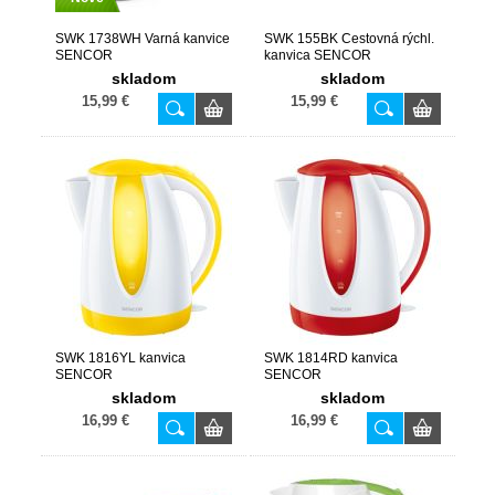
SWK 1738WH Varná kanvice
SWK 155BK Cestovná rýchl.
SENCOR
kanvica SENCOR
skladom
skladom
15,99 €
15,99 €
SWK 1816YL kanvica
SWK 1814RD kanvica
SENCOR
SENCOR
skladom
skladom
16,99 €
16,99 €