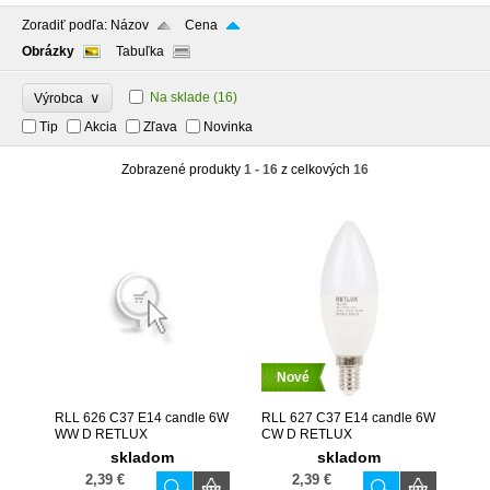
Zoradiť podľa:
Názov
Cena
Obrázky
Tabuľka
∨
Na sklade
(16)
Výrobca
Tip
Akcia
Zľava
Novinka
Zobrazené produkty
1 - 16
z celkových
16
Nové
RLL 626 C37 E14 candle 6W
RLL 627 C37 E14 candle 6W
WW D RETLUX
CW D RETLUX
skladom
skladom
2,39 €
2,39 €