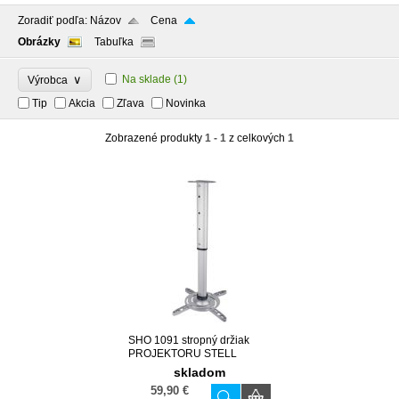
Zoradiť podľa:
Názov
Cena
Obrázky
Tabuľka
∨
Na sklade
(1)
Výrobca
Tip
Akcia
Zľava
Novinka
Zobrazené produkty
1 - 1
z celkových
1
SHO 1091 stropný držiak
PROJEKTORU STELL
skladom
59,90 €