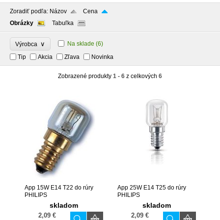
Zoradiť podľa:
Názov
Cena
Obrázky
Tabuľka
∨
Na sklade
(6)
Výrobca
Tip
Akcia
Zľava
Novinka
Zobrazené produkty
1 - 6
z celkových
6
App 15W E14 T22 do rúry
App 25W E14 T25 do rúry
PHILIPS
PHILIPS
skladom
skladom
2,09 €
2,09 €