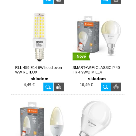
Nové
RLL 459 E14 6W hood oven
SMART+WiFi CLASSIC P 40
WW RETLUX
FR 4,9W/DIM E14
skladom
skladom
4,49 €
10,49 €