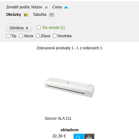
Zoradiť podľa:
Názov
Cena
Obrázky
Tabuľka
∨
Na sklade
(1)
Výrobca
Tip
Akcia
Zľava
Novinka
Zobrazené produkty
1 - 1
z celkových
1
Sencor SLA 211
skladom
22,30 €