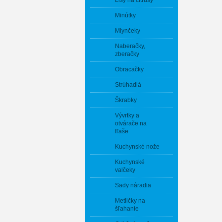
Lisy na citrusy
Minútky
Mlynčeky
Naberačky,
zberačky
Obracačky
Strúhadlá
Škrabky
Vývrtky a
otvárače na
fľaše
Kuchynské nože
Kuchynské
valčeky
Sady náradia
Metličky na
šľahanie