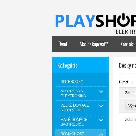
Úvod
Ako nakupovať?
Kontakt
Kategórie
Dosky na
NOTEBOOKY
Úvod
SPOTREBNÁ
Zoradi
ELEKTRONIKA
VEĽKÉ DOMÁCE
Výr
SPOTREBIČE
MALÉ DOMÁCE
Zobra
SPOTREBIČE
DOMÁCNOSŤ