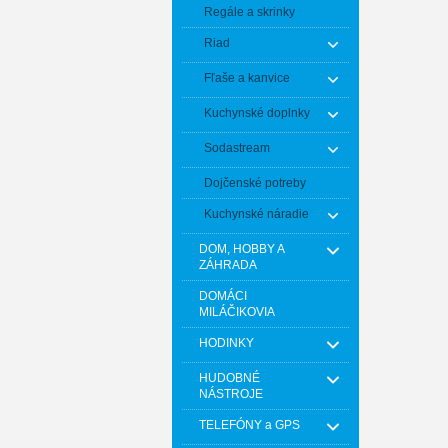
Regále a skrinky
Riad
Fľaše a kanvice
Kuchynské doplnky
Sodastream
Dojčenské potreby
Kuchynské náradie
DOM, HOBBY A
ZÁHRADA
DOMÁCI
MILÁČIKOVIA
HODINKY
HUDOBNÉ
NÁSTROJE
TELEFÓNY a GPS