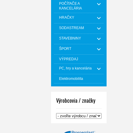
POČÍTAČE A
KANCELÁRIA
HRAČKY
SODASTREAM
STAVEBNINY
ŠPORT
VÝPREDAJ
PC, hry a kancelária
Elektromobilita
Výrobcovia / značky