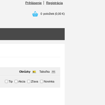
Prihlásenie
Registrácia
0
položiek
(0,00 €)
Obrázky
Tabuľka
Tip
Akcia
Zľava
Novinka