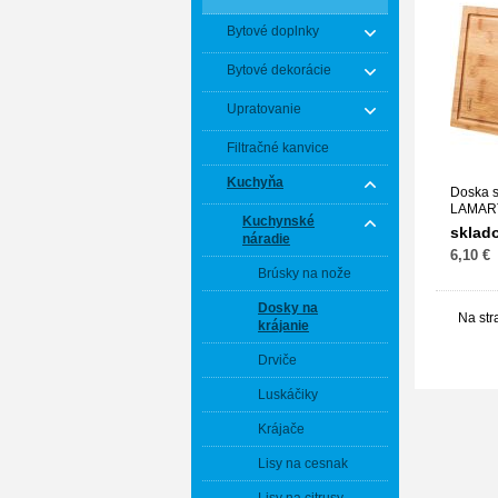
Bytové doplnky
Bytové dekorácie
Upratovanie
Filtračné kanvice
Kuchyňa
Doska 
LAMART
Kuchynské
sklad
náradie
6,10 €
Brúsky na nože
Dosky na
Na str
krájanie
Drviče
Luskáčiky
Krájače
Lisy na cesnak