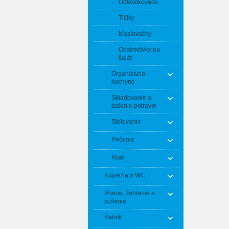
Odkôstkovače
Tĺčiky
Maslovačky
Odstredivky na
šalát
Organizácia
kuchyne
Skladovanie a
balenie potravín
Stolovanie
Pečenie
Riad
Kúpeľňa a WC
Pranie, žehlenie a
sušenie
Šatník