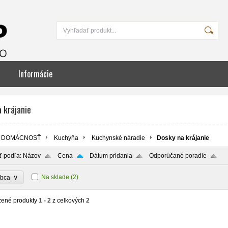
Informácie
 krájanie
DOMÁCNOSŤ
Kuchyňa
Kuchynské náradie
Dosky na krájanie
ť podľa:
Názov
Cena
Dátum pridania
Odporúčané poradie
∨
Na sklade
(2)
obca
zené produkty
1 - 2
z celkových
2