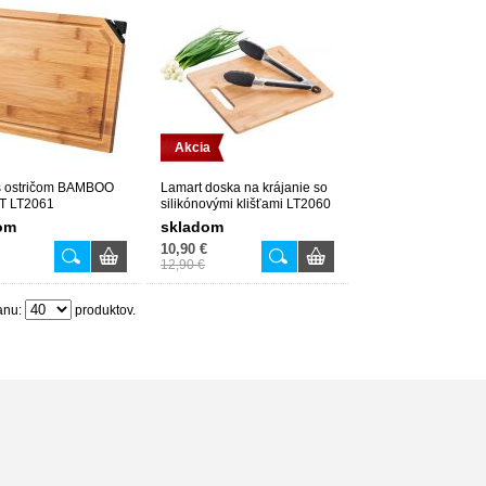
Akcia
s ostričom BAMBOO
Lamart doska na krájanie so
 LT2061
silikónovými klišťami LT2060
om
skladom
10,90 €
12,90 €
anu:
produktov.