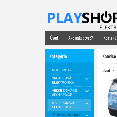
Úvod
Ako nakupovať?
Kontakt
Kategórie
Kanvice
NOTEBOOKY
Úvod
SPOTREBNÁ
ELEKTRONIKA
VEĽKÉ DOMÁCE
SPOTREBIČE
MALÉ DOMÁCE
SPOTREBIČE
Čistenie vzduchu a