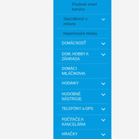
Plastové smart
kanvice
Starostlivosť o
zdravie
Napeňovače mlieka
DOMÁCNOSŤ
DOM, HOBBY A
ZÁHRADA
DOMÁCI
MILÁČIKOVIA
HODINKY
HUDOBNÉ
NÁSTROJE
TELEFÓNY a GPS
POČÍTAČE A
KANCELÁRIA
HRAČKY