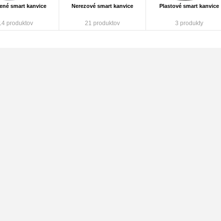
ené smart kanvice
Nerezové smart kanvice
Plastové smart kanvice
14 produktov
21 produktov
3 produkty