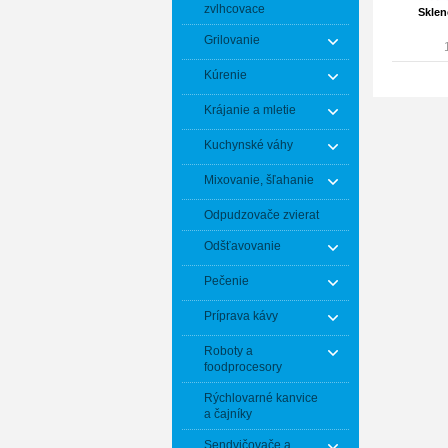
zvlhcovace
Sklen
Grilovanie
Kúrenie
Krájanie a mletie
Kuchynské váhy
Mixovanie, šľahanie
Odpudzovače zvierat
Odšťavovanie
Pečenie
Príprava kávy
Roboty a
foodprocesory
Rýchlovarné kanvice
a čajníky
Sendvičovače a