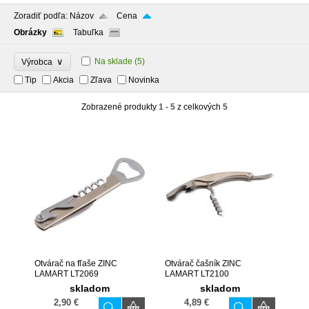
Zoradiť podľa:
Názov
Cena
Obrázky
Tabuľka
∨
Na sklade
(5)
Výrobca
Tip
Akcia
Zľava
Novinka
Zobrazené produkty
1 - 5
z celkových
5
Otvárač na fľaše ZINC
Otvárač čašník ZINC
LAMART LT2069
LAMART LT2100
skladom
skladom
2,90 €
4,89 €