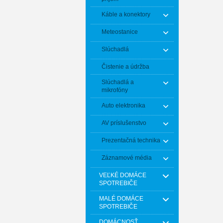
Káble a konektory
Meteostanice
Slúchadlá
Čistenie a údržba
Slúchadlá a
mikrofóny
Auto elektronika
AV príslušenstvo
Prezentačná technika
Záznamové média
VEĽKÉ DOMÁCE
SPOTREBIČE
MALÉ DOMÁCE
SPOTREBIČE
DOMÁCNOSŤ