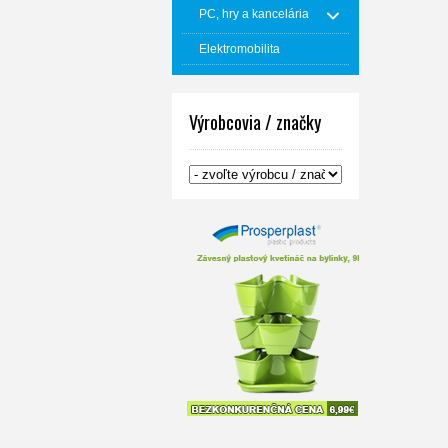
PC, hry a kancelária
Elektromobilita
Výrobcovia / značky