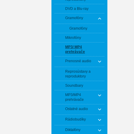
DVD a Blu-ray
Gramofóny
Gramofóny
Mikrofóny
MP3/ MP4
prehrávače
Prenosné audio
Reprosústavy a
reproduktory
Soundbary
MP3/MP4
prehrávače
Ostatné audio
Rádiobudíky
Diktafóny