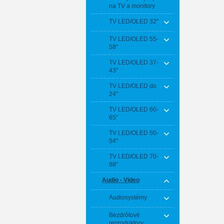
na TV a monitory
TV LED/OLED 32''
TV LED/OLED 55-
58''
TV LED/OLED 37-
43''
TV LED/OLED do
24''
TV LED/OLED 60-
65''
TV LED/OLED 50-
54''
TV LED/OLED 70-
88''
Audio - Video
Audiosystémy
Bezdrôtové
reproduktory