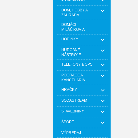
DOM, HOBBY A
ZÁHRADA
DOMÁCI
MILÁČIKOVIA
HODINKY
HUDOBNÉ
NÁSTROJE
TELEFÓNY a GPS
POČÍTAČE A
KANCELÁRIA
HRAČKY
SODASTREAM
STAVEBNINY
ŠPORT
VÝPREDAJ