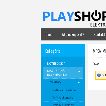
Úvod
Ako nakupovať?
Kontakt
Kategórie
MP3/ MP
NOTEBOOKY
Úvod
SPOTREBNÁ
ELEKTRONIKA
V 
Televízory
Diaľkové ovládače
AV Príslušenstvo
Držiaky a stojany