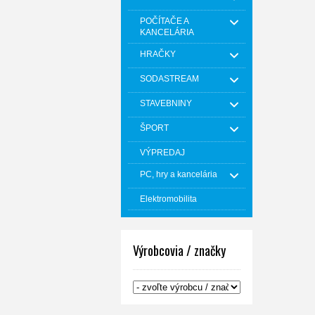
POČÍTAČE A
KANCELÁRIA
HRAČKY
SODASTREAM
STAVEBNINY
ŠPORT
VÝPREDAJ
PC, hry a kancelária
Elektromobilita
Výrobcovia / značky