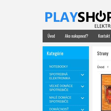
Úvod
Ako nakupovať?
Kontakt
Kategórie
Struny
NOTEBOOKY
Úvod
SPOTREBNÁ
ELEKTRONIKA
VEĽKÉ DOMÁCE
SPOTREBIČE
MALÉ DOMÁCE
SPOTREBIČE
DOMÁCNOSŤ