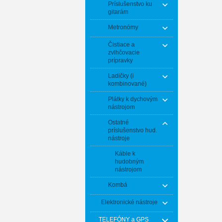
Príslušenstvo ku
gitarám
Metronómy
Čistiace a
zvlhčovacie
prípravky
Ladičky (i
kombinované)
Plátky k dychovým
nástrojom
Ostatné
príslušenstvo hud.
nástroje
Káble k
hudobným
nástrojom
Kombá
Elektronické nástroje
TELEFÓNY a GPS