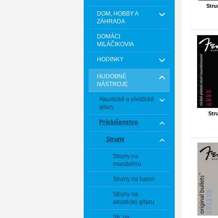
Stru
DOM, HOBBY A
ZÁHRADA
DOMÁCI
MILÁČIKOVIA
HODINKY
HUDOBNÉ
NÁSTROJE
Akustické a elektické
gitary
Str
Príslušenstvo
Struny
Struny na
mandolínu
Struny na banjo
Struny na
akustickú gitaru
Str. na