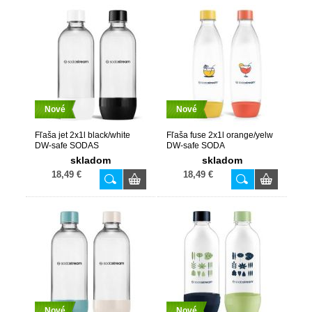
Nové
Nové
Fľaša jet 2x1l black/white
Fľaša fuse 2x1l orange/yelw
DW-safe SODAS
DW-safe SODA
skladom
skladom
18,49 €
18,49 €
Nové
Nové