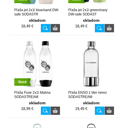
Fľaša jet 2x1l blue/sand DW-
Fľaša jet 2x1l green/navy
safe SODASTR
DW-safe SODAST
skladom
skladom
18,49 €
18,49 €
Nové
Fľaša Fuse 2x1l Malina
Fľaša ENSO 1 liter nerez
SODASTREAM
SODASTREAM
skladom
skladom
18,99 €
19,49 €