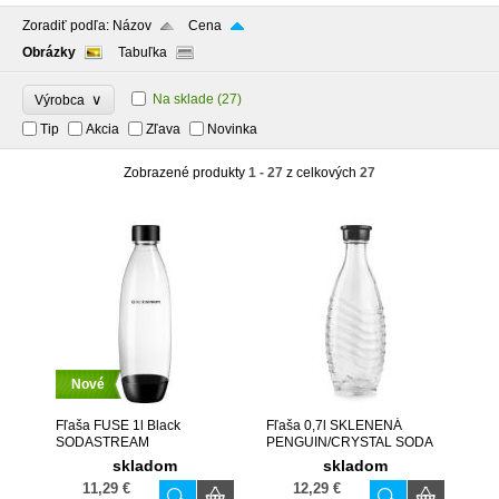
Zoradiť podľa:
Názov
Cena
Obrázky
Tabuľka
∨
Na sklade
(27)
Výrobca
Tip
Akcia
Zľava
Novinka
Zobrazené produkty
1 - 27
z celkových
27
Nové
Fľaša FUSE 1l Black
Fľaša 0,7l SKLENENÁ
SODASTREAM
PENGUIN/CRYSTAL SODA
skladom
skladom
11,29 €
12,29 €