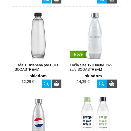
Nové
Fľaša 1l sklenená pre DUO
Fľaša fuse 1x1l metal DW-
SODASTREAM
safe SODASTREAM
skladom
skladom
12,29 €
14,39 €